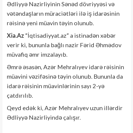
Ədliyyə Nazirliyinin Sənəd dövriyyəsi və
vətəndaşların müraciətləri ilə iş idarəsinin
rəisinə yeni müavin təyin olunub.
Xia.Az
“İqtisadiyyat.az” a istinadən xəbər
verir ki, bununla bağlı nazir Fərid Əhmədov
müvafiq əmr imzalayıb.
Əmrə əsasən, Azər Mehralıyev idarə rəisinin
müavini vəzifəsinə təyin olunub. Bununla da
idarə rəisinin müavinlərinin sayı 2-yə
çatdırılıb.
Qeyd edək ki, Azər Mehralıyev uzun illərdir
Ədliyyə Nazirliyində çalışır.