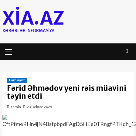
Skip
XIA.AZ
to
content
XƏBƏRLƏR INFORMASIYA
Primary
Menu
Cəmiyyət
Fərid Əhmədov yeni rəis müavini
təyin etdi
admin
23 Dekabr 2025