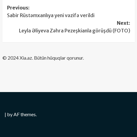
Post
Previous:
Sabir Rüstəmxanlıya yeni vəzifə verildi
navigation
Next:
Leyla Əliyeva Zəhra Pezeşkianla görüşdü (FOTO)
​© 2024 Xia.az. Bütün hüquqlar qorunur.
|
by AF themes.