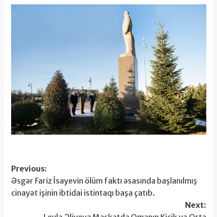
Post
Previous:
Əsgər Fariz İsayevin ölüm faktı əsasında başlanılmış
navigation
cinayət işinin ibtidai istintaqı başa çatıb.
Next:
Leyla Əliyeva Maskatda Omanın Kiçik və Orta