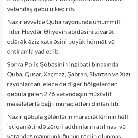
vətəndaş qəbulu keçirib.
Nazir əvvəlcə Quba rayonunda ümummilli
lider Heydər Əliyevin abidəsini ziyarət
edərək əziz xatirəsini böyük hörmət və
ehtiramla yad edib.
Sonra Polis Şöbəsinin inzibati binasında
Quba, Qusar, Xaçmaz, Şabran, Siyəzən və Xızı
rayonlardan, eləcə də digər bölgələrdən
qəbula gələn 276 vətəndaşın müxtəlif
məsələlərlə bağlı müraciətləri dinlənilib.
Nazir qəbula gələnlərin müraciətlərinin həlli
istiqamətində zəruri addımların atılması və
vətəndaş məmnunluğunun təmin olunması