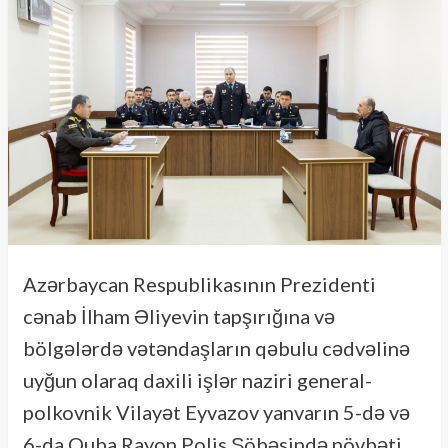
Azərbaycan Respublikasının Prezidenti
cənab İlham Əliyevin tapşırığına və
bölgələrdə vətəndaşların qəbulu cədvəlinə
uyğun olaraq daxili işlər naziri general-
polkovnik Vilayət Eyvazov yanvarın 5-də və
6-da Quba Rayon Polis Şöbəsində növbəti