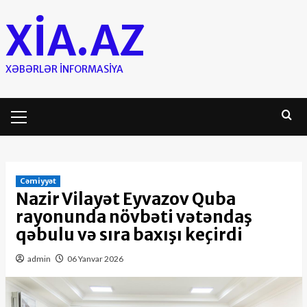
Skip
XIA.AZ
to
content
XƏBƏRLƏR INFORMASIYA
Primary
Menu
Cəmiyyət
Nazir Vilayət Eyvazov Quba
rayonunda növbəti vətəndaş
qəbulu və sıra baxışı keçirdi
admin
06 Yanvar 2026