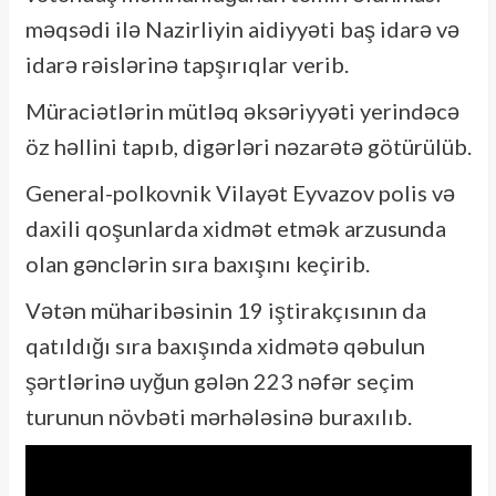
məqsədi ilə Nazirliyin aidiyyəti baş idarə və
idarə rəislərinə tapşırıqlar verib.
Müraciətlərin mütləq əksəriyyəti yerindəcə
öz həllini tapıb, digərləri nəzarətə götürülüb.
General-polkovnik Vilayət Eyvazov polis və
daxili qoşunlarda xidmət etmək arzusunda
olan gənclərin sıra baxışını keçirib.
Vətən müharibəsinin 19 iştirakçısının da
qatıldığı sıra baxışında xidmətə qəbulun
şərtlərinə uyğun gələn 223 nəfər seçim
turunun növbəti mərhələsinə buraxılıb.