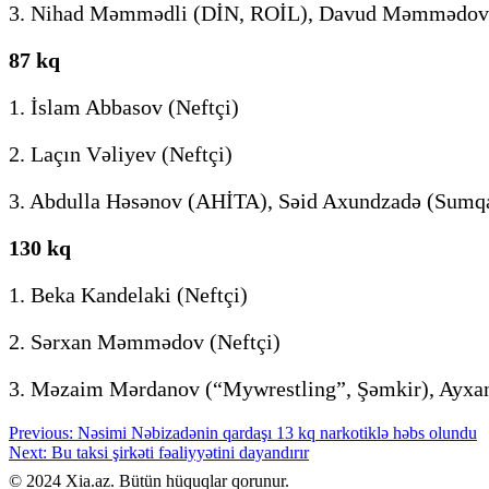
3. Nihad Məmmədli (DİN, ROİL), Davud Məmmədov 
87 kq
1. İslam Abbasov (Neftçi)
2. Laçın Vəliyev (Neftçi)
3. Abdulla Həsənov (AHİTA), Səid Axundzadə (Sumqay
130 kq
1. Beka Kandelaki (Neftçi)
2. Sərxan Məmmədov (Neftçi)
3. Məzaim Mərdanov (“Mywrestling”, Şəmkir), Ayxa
Post
Previous:
Nəsimi Nəbizadənin qardaşı 13 kq narkotiklə həbs olundu
Next:
Bu taksi şirkəti fəaliyyətini dayandırır
navigation
​© 2024 Xia.az. Bütün hüquqlar qorunur.