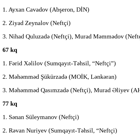
1. Ayxan Cavadov (Abşeron, DİN)
2. Ziyad Zeynalov (Neftçi)
3. Nihad Quluzadə (Neftçi), Murad Məmmədov (Neft
67 kq
1. Fərid Xəlilov (Sumqayıt-Təhsil, “Neftçi”)
2. Məhəmməd Şükürzadə (MOİK, Lənkəran)
3. Məhəmməd Qasımzadə (Neftçi), Murad Əliyev (A
77 kq
1. Sənan Süleymanov (Neftçi)
2. Rəvan Nuriyev (Sumqayıt-Təhsil, “Neftçi)