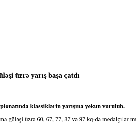
şi üzrə yarış başa çatdı
ionatında klassiklərin yarışına yekun vurulub.
ma güləşi üzrə 60, 67, 77, 87 və 97 kq-da medalçılar m