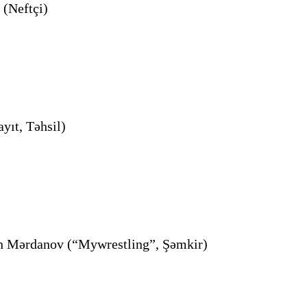
(Neftçi)
ıt, Təhsil)
n Mərdanov (“Mywrestling”, Şəmkir)