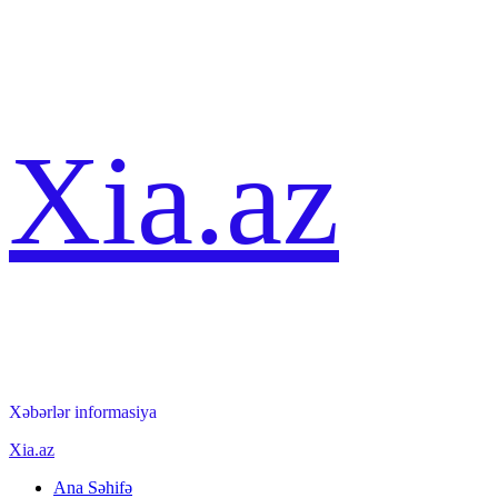
Skip
Xia.az
to
content
Xəbərlər informasiya
Primary
Xia.az
Menu
Ana Səhifə