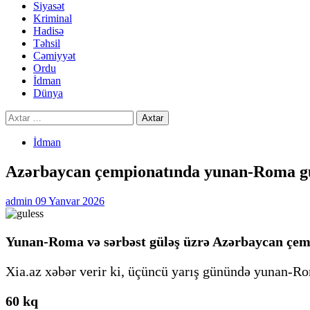
Siyasət
Kriminal
Hadisə
Təhsil
Cəmiyyət
Ordu
İdman
Dünya
Axtarış:
İdman
Azərbaycan çempionatında yunan-Roma gülə
admin
09 Yanvar 2026
Yunan-Roma və sərbəst güləş üzrə Azərbaycan çemp
Xia.az xəbər verir ki, üçüncü yarış günündə yunan-Ro
60 kq