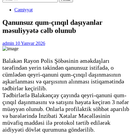
Cəmiyyət
Qanunsuz qum-çınqıl daşıyanlar
məsuliyyətə cəlb olunub
admin
10 Yanvar 2026
Balakən Rayon Polis Şöbəsinin əməkdaşları
tərəfindən yerin təkindən qanunsuz istifadə, o
cümlədən qeyri-qanuni qum-çınqıl daşınmasının
aşkarlanması və qarşısının alınması istiqamətində
tədbirlər keçirilib.
Tədbirlərlə Balakənçay çayında qeyri-qanuni qum-
çınqıl daşınmasını və satışını həyata keçirən 3 nəfər
müəyyən olunub. Onlarla profilaktik söhbət aparılıb
və barələrində İnzibati Xətalar Məcəlləsinin
müvafiq maddəsi ilə protokol tərtib edilərək
aidiyyəti dövlət qurumuna göndərilib.