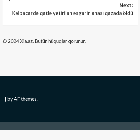
Next:
Kəlbəcərdə qətlə yetirilən əsgərin anası qəzada öldü
​© 2024 Xia.az. Bütün hüquqlar qorunur.
|
by AF themes.