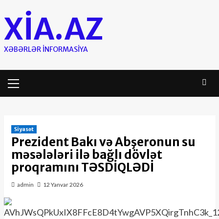
Skip
XIA.AZ
to
content
XƏBƏRLƏR INFORMASIYA
Primary
Menu
Siyasət
Prezident Bakı və Abşeronun su
məsələləri ilə bağlı dövlət
proqramını TƏSDİQLƏDİ
admin
12 Yanvar 2026