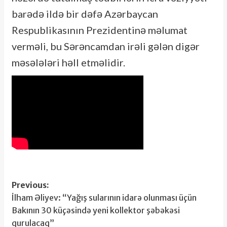
barədə ildə bir dəfə Azərbaycan
Respublikasının Prezidentinə məlumat
verməli, bu Sərəncamdan irəli gələn digər
məsələləri həll etməlidir.
Post
Previous:
İlham Əliyev: “Yağış sularının idarə olunması üçün
navigation
Bakının 30 küçəsində yeni kollektor şəbəkəsi
qurulacaq”