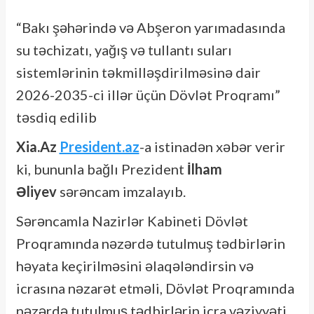
“Bakı şəhərində və Abşeron yarımadasında
su təchizatı, yağış və tullantı suları
sistemlərinin təkmilləşdirilməsinə dair
2026-2035-ci illər üçün Dövlət Proqramı”
təsdiq edilib
Xia.Az
President.az
-a istinadən xəbər verir
ki, bununla bağlı Prezident
İlham
Əliyev
sərəncam imzalayıb.
Sərəncamla Nazirlər Kabineti Dövlət
Proqramında nəzərdə tutulmuş tədbirlərin
həyata keçirilməsini əlaqələndirsin və
icrasına nəzarət etməli, Dövlət Proqramında
nəzərdə tutulmuş tədbirlərin icra vəziyyəti