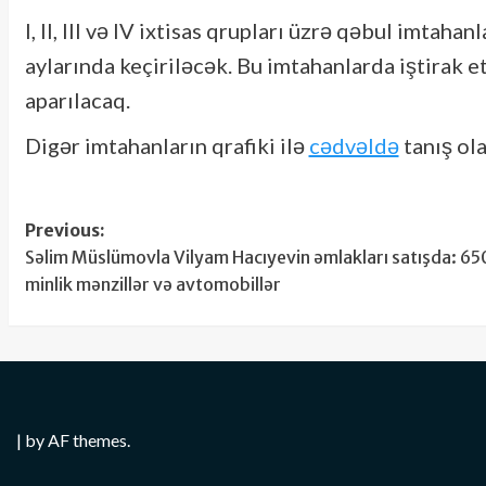
I, II, III və IV ixtisas qrupları üzrə qəbul imtaha
aylarında keçiriləcək. Bu imtahanlarda iştirak 
aparılacaq.
Digər imtahanların qrafiki ilə
cədvəldə
tanış ola
Post
Previous:
Səlim Müslümovla Vilyam Hacıyevin əmlakları satışda: 65
navigation
minlik mənzillər və avtomobillər
|
by AF themes.