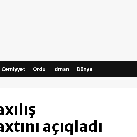
Cəmiyyət
Ordu
İdman
Dünya
xılış
xtını açıqladı