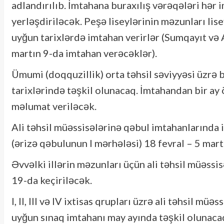
adlandırılıb. İmtahana buraxılış vərəqələri hə
yerləşdiriləcək. Peşə liseylərinin məzunları lis
uyğun tarixlərdə imtahan verirlər (Sumqayıt və
martın 9-da imtahan verəcəklər).
Ümumi (doqquzillik) orta təhsil səviyyəsi üzrə b
tarixlərində təşkil olunacaq. İmtahandan bir ay
məlumat veriləcək.
Ali təhsil müəssisələrinə qəbul imtahanlarında 
(ərizə qəbulunun I mərhələsi) 18 fevral – 5 mart
Əvvəlki illərin məzunları üçün ali təhsil müəssi
19-da keçiriləcək.
I, II, III və IV ixtisas qrupları üzrə ali təhsil m
uyğun sınaq imtahanı may ayında təşkil olunaca