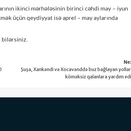
nlarının ikinci mərhələsinin birinci cəhdi may – iyun
etmək üçün qeydiyyat isə aprel – may aylarında
 bilərsiniz.
Ne
0
Şuşa, Xankəndi və Xocavənddə buz bağlayan yolla
köməksiz qalanlara yardım edi