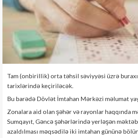
Tam (onbirillik) orta təhsil səviyyəsi üzrə burax
tarixlərində keçiriləcək.
Bu barədə Dövlət İmtahan Mərkəzi məlumat yay
Zonalara aid olan şəhər və rayonlar haqqında mə
Sumqayıt, Gəncə şəhərlərində yerləşən məktəblə
azaldılması məqsədilə iki imtahan gününə bölünü