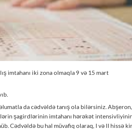
ılış imtahanı iki zona olmaqla 9 və 15 mart
ıb.
lumatla da cədvəldə tanış ola bilərsiniz. Abşeron,
rin şagirdlərinin imtahanı hərəkət intensivliyini
b. Cədvəldə bu hal müvafiq olaraq, I və II hissə ki