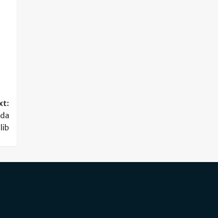
xt:
rda
lib