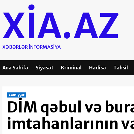
Skip
XIA.AZ
to
content
XƏBƏRLƏR INFORMASIYA
Ana Səhifə
Siyasət
Kriminal
Hadisə
Təhsil
Cəmiyyət
DİM qəbul və bura
imtahanlarının va