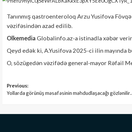
Tanınmış qastroenteroloq Arzu Yusifova Fövqəla
vəzifəsindən azad edilib.
Olkemedia
Globalinfo.az-a istinadla xəbər verir k
Qeyd edək ki, A.Yusifova 2025-ci ilin mayında b
O, sözügedən vəzifədə general-mayor Rəfail Me
Post
Previous:
Yollarda görünüş məsafəsinin məhdudlaşacağı gözlənilir.
navigation