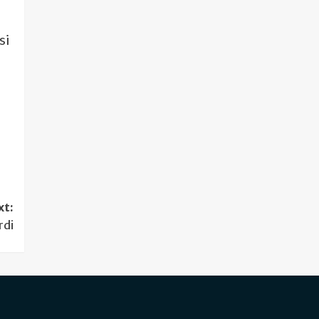
si
xt:
rdi