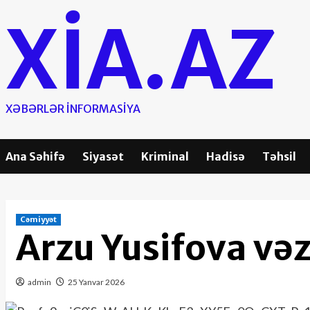
Skip
XIA.AZ
to
content
XƏBƏRLƏR INFORMASIYA
Ana Səhifə
Siyasət
Kriminal
Hadisə
Təhsil
Cəmiyyət
Arzu Yusifova vəz
admin
25 Yanvar 2026