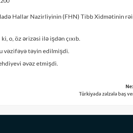
də Hallar Nazirliyinin (FHN) Tibb Xidmətinin rəi
i, o, öz ərizəsi ilə işdən çıxıb.
u vəzifəyə təyin edilmişdi.
hdiyevi əvəz etmişdi.
Ne
Türkiyədə zəlzələ baş ve