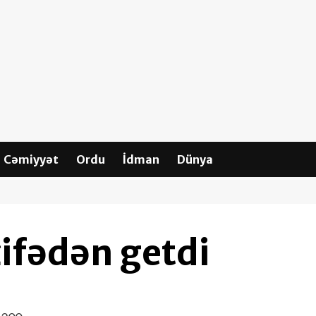
Cəmiyyət
Ordu
İdman
Dünya
ifədən getdi