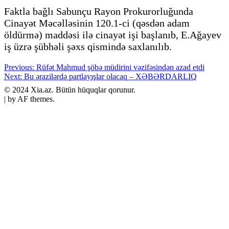
Faktla bağlı Sabunçu Rayon Prokurorluğunda
Cinayət Məcəlləsinin 120.1-ci (qəsdən adam
öldürmə) maddəsi ilə cinayət işi başlanıb, E.Ağayev
iş üzrə şübhəli şəxs qismində saxlanılıb.
Post
Previous:
Rüfət Mahmud şöbə müdirini vəzifəsindən azad etdi
Next:
Bu ərazilərdə partlayışlar olacaq – XƏBƏRDARLIQ
navigation
​© 2024 Xia.az. Bütün hüquqlar qorunur.
|
by AF themes.