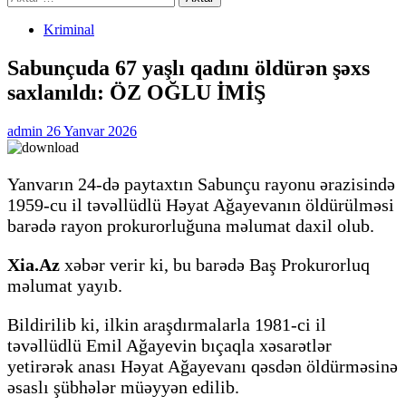
Kriminal
Sabunçuda 67 yaşlı qadını öldürən şəxs
saxlanıldı: ÖZ OĞLU İMİŞ
admin
26 Yanvar 2026
Yanvarın 24-də paytaxtın Sabunçu rayonu ərazisində
1959-cu il təvəllüdlü Həyat Ağayevanın öldürülməsi
barədə rayon prokurorluğuna məlumat daxil olub.
Xia.Az
xəbər verir ki, bu barədə Baş Prokurorluq
məlumat yayıb.
Bildirilib ki, ilkin araşdırmalarla 1981-ci il
təvəllüdlü Emil Ağayevin bıçaqla xəsarətlər
yetirərək anası Həyat Ağayevanı qəsdən öldürməsinə
əsaslı şübhələr müəyyən edilib.