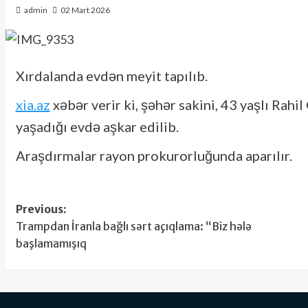
admin
02 Mart 2026
Xırdalanda evdən meyit tapılıb.
xia.az
xəbər verir ki, şəhər sakini, 43 yaşlı Rahi
yaşadığı evdə aşkar edilib.
Araşdırmalar rayon prokurorluğunda aparılır.
Post
Previous:
Trampdan İranla bağlı sərt açıqlama: “Biz hələ
navigation
başlamamışıq