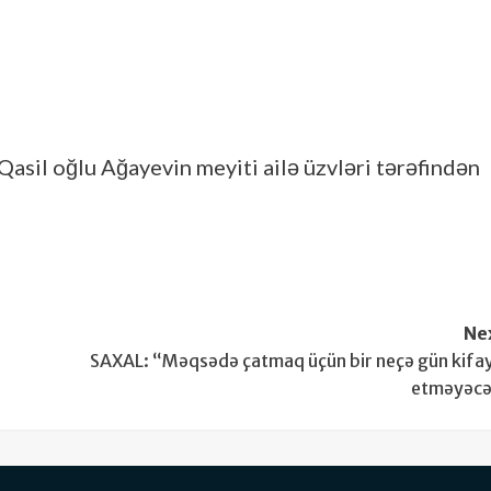
l Qasil oğlu Ağayevin meyiti ailə üzvləri tərəfindən
Ne
SAXAL: “Məqsədə çatmaq üçün bir neçə gün kifa
etməyəc