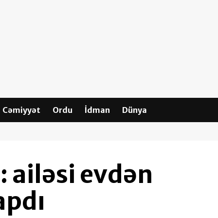
Cəmiyyət
Ordu
İdman
Dünya
 ailəsi evdən
apdı