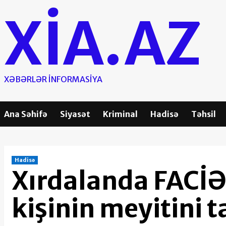
Skip
XIA.AZ
to
content
XƏBƏRLƏR INFORMASIYA
Ana Səhifə
Siyasət
Kriminal
Hadisə
Təhsil
Hadisə
Xırdalanda FACİƏ:
kişinin meyitini t