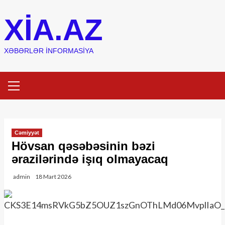
Skip
XIA.AZ
to
content
XƏBƏRLƏR INFORMASIYA
Primary
Menu
Cəmiyyət
Hövsan qəsəbəsinin bəzi
ərazilərində işıq olmayacaq
admin
18 Mart 2026