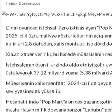
admin
26 Mart 2026
Çinin oyuncaq istehsalı üzrə ixtisaslaşan “Pop 
2025-ci il üzrə maliyyə göstəricilərinin açıqlan
gəlirləri 2.8 dəfədən, xalis mənfəəti isə dörd d
Xia.az xəbər verir ki, bu barədə müəssisənin rə
İstehsalçının ötən il ərzində əldə etdiyi gəlir əv
üstələyərək 37.12 milyard yuana (5.38 milyard A
Müəssisənin xalis mənfəəti 2024-cü ildə qeydə 
səviyyəsinədək yüksəlib.
Hesabat ilində “Pop Mart”a ən çox qazanc gətir
məşhurlaşan mifik dovşanabənzər “Labubu” pers