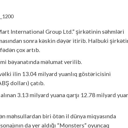
Mart International Group Ltd.” şirkətinin səhmləri
masından sonra kəskin dəyər itirib. Halbuki şirkəti
əfədən çox artıb.
smi bəyanatında məlumat verilib.
vəlki ilin 13.04 milyard yuanlıq göstəricisini
BŞ dolları) çatıb.
alınan 3.13 milyard yuana qarşı 12.78 milyard yua
ən məhsullardan biri ötən il dünya miqyasında
onajının da yer aldığı “Monsters” oyuncaq