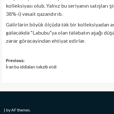
kolleksiyası olub. Yalnız bu seriyanın satışları
38%-i) vəsait qazandırıb.
Gəlirlərin böyük ölçüdə tək bir kolleksiyadan as
gələcəkdə “Labubu”ya olan tələbatın aşağı düşə
zərər görəcəyindən ehtiyat edirlər.
Post
Previous:
İran bu iddiaları təkzib etdi
navigation
|
by AF themes.