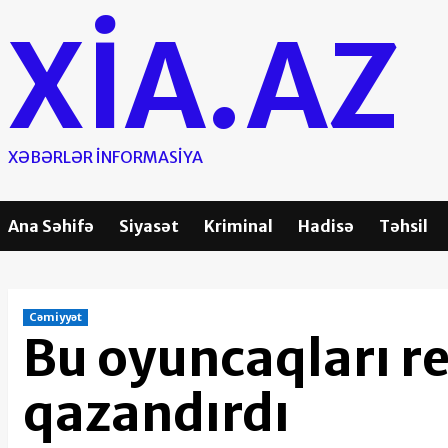
Skip
XIA.AZ
to
content
XƏBƏRLƏR INFORMASIYA
Ana Səhifə
Siyasət
Kriminal
Hadisə
Təhsil
Cəmiyyət
Bu oyuncaqları re
qazandırdı