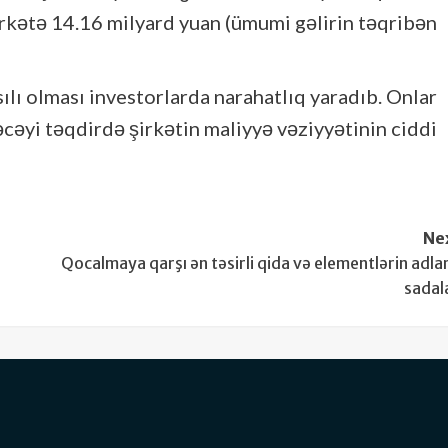
 şirkətə 14.16 milyard yuan (ümumi gəlirin təqribən
ılı olması investorlarda narahatlıq yaradıb. Onlar
cəyi təqdirdə şirkətin maliyyə vəziyyətinin ciddi
Ne
Qocalmaya qarşı ən təsirli qida və elementlərin adlar
sadal