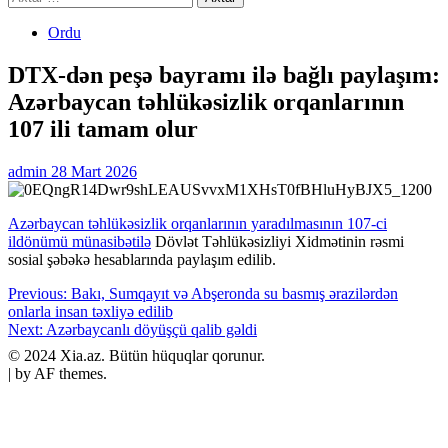
Ordu
DTX-dən peşə bayramı ilə bağlı paylaşım:
Azərbaycan təhlükəsizlik orqanlarının
107 ili tamam olur
admin
28 Mart 2026
Azərbaycan təhlükəsizlik orqanlarının yaradılmasının 107-ci
ildönümü münasibətilə
Dövlət Təhlükəsizliyi Xidmətinin rəsmi
sosial şəbəkə hesablarında paylaşım edilib.
Post
Previous:
Bakı, Sumqayıt və Abşeronda su basmış ərazilərdən
onlarla insan təxliyə edilib
navigation
Next:
Azərbaycanlı döyüşçü qalib gəldi
​© 2024 Xia.az. Bütün hüquqlar qorunur.
|
by AF themes.