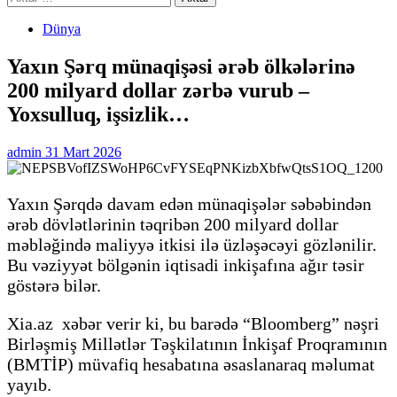
Dünya
Yaxın Şərq münaqişəsi ərəb ölkələrinə
200 milyard dollar zərbə vurub –
Yoxsulluq, işsizlik…
admin
31 Mart 2026
Yaxın Şərqdə davam edən münaqişələr səbəbindən
ərəb dövlətlərinin təqribən 200 milyard dollar
məbləğində maliyyə itkisi ilə üzləşəcəyi gözlənilir.
Bu vəziyyət bölgənin iqtisadi inkişafına ağır təsir
göstərə bilər.
Xia.az xəbər verir ki, bu barədə “Bloomberg” nəşri
Birləşmiş Millətlər Təşkilatının İnkişaf Proqramının
(BMTİP) müvafiq hesabatına əsaslanaraq məlumat
yayıb.