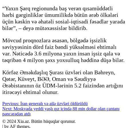
“Yaxın Şərq regionunda baş verən qısamüddətli
hərbi gərginliklər ümumilikdə bütün ərəb ölkələri
üçün kəskin və əhatəli sosial-iqtisadi fəsadlar yarada
bilər”, – deyə mütəxəssislər bildirib.
Mövcud proqnozlara əsasən, bölgədə işsizlik
səviyyəsinin dörd faiz bəndi yüksəlməsi ehtimalı
var. Nəticədə 3.6 milyona yaxın insan işsiz qala və
təqribən 4 milyon şəxs yoxsulluq həddinə düşə bilər.
Körfəz Əməkdaşlıq Şurası üzvləri olan Bəhreyn,
Qətər, Küveyt, BƏƏ, Oman və Səudiyyə
Ərəbistanının öz ÜDM-lərinin 5.2 faizindən artığını
itirəcəyi ehtimal olunur.
Post
Previous:
İran generalı və ailə üzvləri öldürüldü
Next:
Moskvada yeddi yaşlı qız içində 88 min dollar olan çantanı
navigation
pəncərədən atdı
​© 2024 Xia.az. Bütün hüquqlar qorunur.
|
by AF themes.