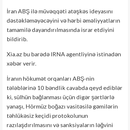
İran ABŞ ilə müvəqqəti atəşkəs ideyasını
dəstəkləməyəcəyini və hərbi əməliyyatların
tamamilə dayandırılmasında israr etdiyini
bildirib.
Xia.az bu barədə IRNA agentliyinə istinadən
xəbər verir.
İranın hökumət orqanları ABŞ-nin
tələblərinə 10 bəndlik cavabda qeyd ediblər
ki, sülhün bağlanması üçün digər şərtlərlə
yanaşı, Hörmüz boğazı vasitəsilə gəmilərin
təhlükəsiz keçidi protokolunun
razılaşdırılmasını və sanksiyaların ləğvini