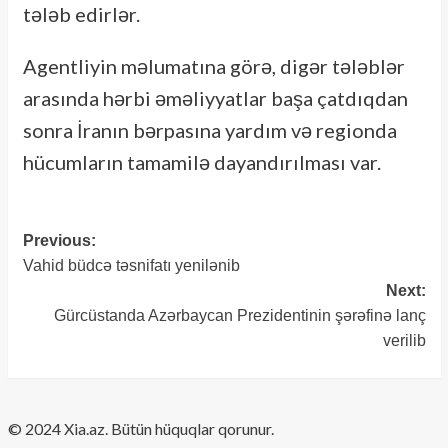
tələb edirlər.
Agentliyin məlumatına görə, digər tələblər
arasında hərbi əməliyyatlar başa çatdıqdan
sonra İranın bərpasına yardım və regionda
hücumların tamamilə dayandırılması var.
Previous:
Post
Vahid büdcə təsnifatı yenilənib
navigation
Next:
Gürcüstanda Azərbaycan Prezidentinin şərəfinə lanç
verilib
​© 2024 Xia.az. Bütün hüquqlar qorunur.