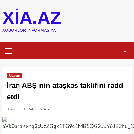
Skip
XIA.AZ
to
content
XƏBƏRLƏR INFORMASIYA
Primary
Menu
Siyasət
İran ABŞ-nin atəşkəs təklifini rədd
etdi
admin
06 Aprel 2026