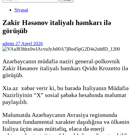
Siyasət
Zakir Həsənov italiyalı həmkarı ilə
görüşüb
admin
27 Aprel 2026
Azərbaycanın müdafiə naziri general-polkovnik
Zakir Həsənov italiyalı həmkarı Qvido Krozetto ilə
görüşüb.
Xia.az xəbər verir ki, bu barədə İtaliyanın Müdafiə
Nazirliyinin “X” sosial şəbəkə hesabında məlumat
paylaşılıb.
Məlumatda Azərbaycanın Avrasiya regionunda
rolunun fundamental xarakter daşıdığına və ölkənin
İtaliya üçün əsas müttəfiq, eləcə də enerji