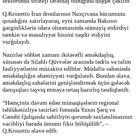
sektorunda strateji tərəfdaş olduğuna diqqət çəkilib.
Q.Krozetto İran dronlarının Naxçıvana hücumunu
qınadığını xatırlayaraq, eyni zamanda Bakının
gərginliklərin idarə olunmasında nümayiş etdirdiyi
təmkin və məsuliyyət hissini təqdir etdiyini
vurğulayıb.
Nazirlər söhbət zamanı ikitərəfli əməkdaşlıq,
xüsusən də Silahlı Qüvvələr arasında tədris və təlim
fəaliyyətlərini müzakirə ediblər. Müdafiə sahəsində
əməkdaşlığın əhəmiyyəti vurğulanıb. Bundan əlavə,
əməkdaşlıq sahələrini genişləndirmək üçün gələcək
danışıqları təşviq etməyə ortaq hazırlıq təsdiqlənib.
“Həmçinin davam edən münaqişələrin regional
təhlükəsizliyə təsirləri fonunda Yaxın Şərq və
Cənubi Qafqazda sabitliyin qorunub saxlanılmasının
vacibliyi barədə ümumi fikir bölüşülüb”, –
Q.Krozetto əlavə edib.