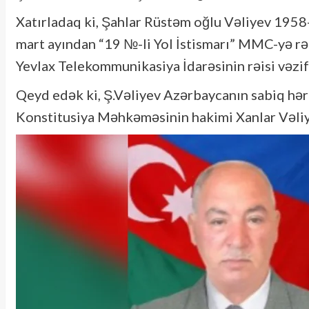
Xatırladaq ki, Şahlar Rüstəm oğlu Vəliyev 1958-
mart ayından “19 №-li Yol İstismarı” MMC-yə rəh
Yevlax Telekommunikasiya İdarəsinin rəisi vəzif
Qeyd edək ki, Ş.Vəliyev Azərbaycanın sabiq hərb
Konstitusiya Məhkəməsinin hakimi Xanlar Vəliy