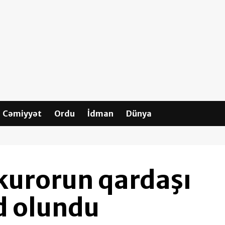
Cəmiyyət
Ordu
İdman
Dünya
kurorun qardaşı
d olundu