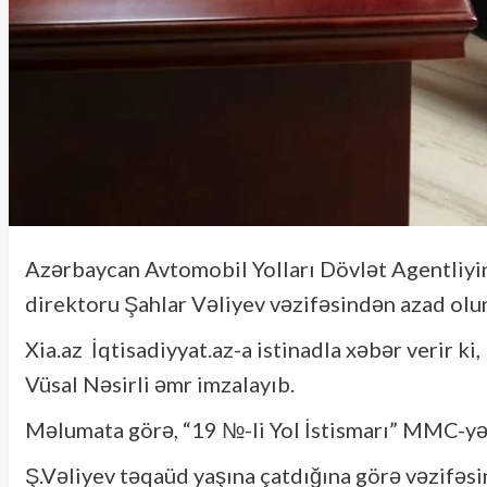
Azərbaycan Avtomobil Yolları Dövlət Agentliyi
direktoru Şahlar Vəliyev vəzifəsindən azad olu
Xia.az İqtisadiyyat.az-a istinadla xəbər verir k
Vüsal Nəsirli əmr imzalayıb.
Məlumata görə, “19 №-li Yol İstismarı” MMC-yə
Ş.Vəliyev təqaüd yaşına çatdığına görə vəzifəsin