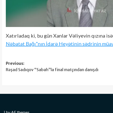
Xatırladaq ki, bu gün Xanlar Vəliyevin qızına isə
Nəbatat Bağı”nın İdarə Heyətinin sədrinin müavi
Post
Previous:
Rəşad Sadıqov “Sabah”la final matçından danışdı
navigation
|
by AF themes.