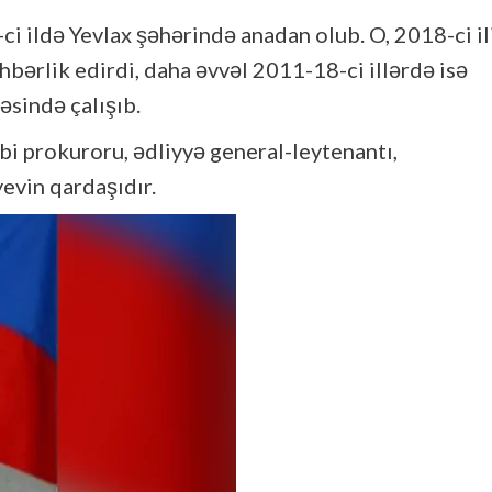
ci ildə Yevlax şəhərində anadan olub. O, 2018-ci il
bərlik edirdi, daha əvvəl 2011-18-ci illərdə isə
əsində çalışıb.
i prokuroru, ədliyyə general-leytenantı,
evin qardaşıdır.