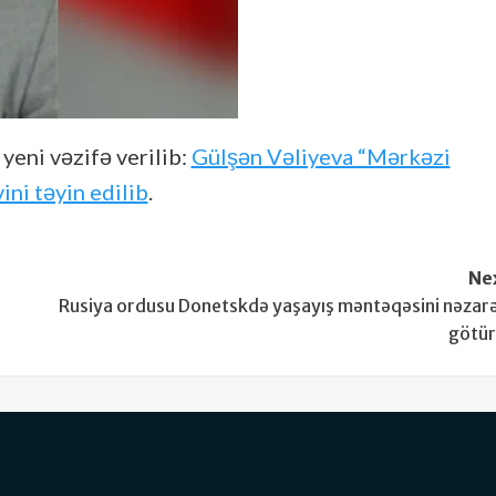
 yeni vəzifə verilib:
Gülşən Vəliyeva “Mərkəzi
ni təyin edilib
.
Ne
Rusiya ordusu Donetskdə yaşayış məntəqəsini nəzar
götü