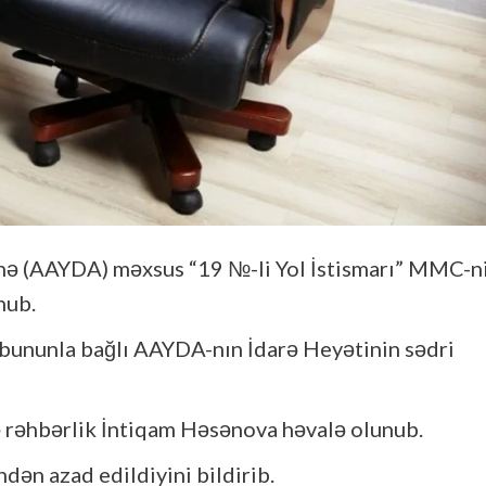
nə (AAYDA) məxsus “19 №-li Yol İstismarı” MMC-n
nub.
i, bununla bağlı AAYDA-nın İdarə Heyətinin sədri
 rəhbərlik İntiqam Həsənova həvalə olunub.
dən azad edildiyini bildirib.