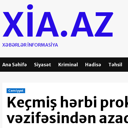
Skip
XIA.AZ
to
content
XƏBƏRLƏR INFORMASIYA
Ana Səhifə
Siyasət
Kriminal
Hadisə
Təhsil
Cəmiyyət
Keçmiş hərbi pro
vəzifəsindən aza