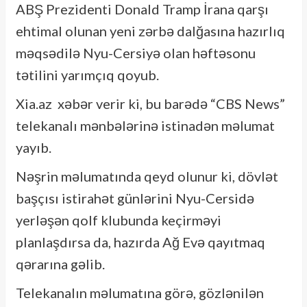
ABŞ Prezidenti Donald Tramp İrana qarşı
ehtimal olunan yeni zərbə dalğasına hazırlıq
məqsədilə Nyu-Cersiyə olan həftəsonu
tətilini yarımçıq qoyub.
Xia.az xəbər verir ki, bu barədə “CBS News”
telekanalı mənbələrinə istinadən məlumat
yayıb.
Nəşrin məlumatında qeyd olunur ki, dövlət
başçısı istirahət günlərini Nyu-Cersidə
yerləşən qolf klubunda keçirməyi
planlaşdırsa da, hazırda Ağ Evə qayıtmaq
qərarına gəlib.
Telekanalın məlumatına görə, gözlənilən