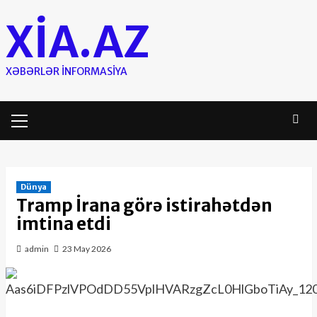
Skip
XIA.AZ
to
content
XƏBƏRLƏR INFORMASIYA
Primary
Menu
Dünya
Tramp İrana görə istirahətdən
imtina etdi
admin
23 May 2026