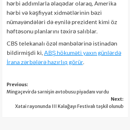
hərbi addımlarla əlaqədar olaraq, Amerika
hərbi və kəşfiyyat xidmətlərinin bəzi
nümayəndələri də eynilə prezident kimi öz
həftəsonu planlarını təxirə salıblar.
CBS telekanalı özəl mənbələrinə istinadən
bildirmişdi ki,
ABŞ hökuməti yaxın günlərdə
İrana zərbələrə hazırlıq görür
.
Post
Previous:
Mingəçevirdə sərnişin avtobusu piyadanı vurdu
navigation
Next:
Xətai rayonunda III Kəlağayı Festivalı təşkil olunub