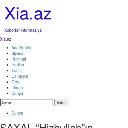
Skip
Xia.az
to
content
Xəbərlər informasiya
Primary
Xia.az
Menu
Ana Səhifə
Siyasət
Kriminal
Hadisə
Təhsil
Cəmiyyət
Ordu
İdman
Dünya
Axtarış:
Dünya
SAXAL “Hizbullah”ın