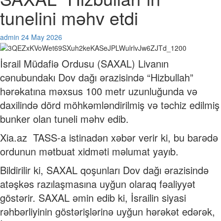
tunelini məhv etdi
admin
24 May 2026
İsrail Müdafiə Ordusu (SAXAL) Livanın
cənubundakı Dov dağı ərazisində “Hizbullah”
hərəkatına məxsus 100 metr uzunluğunda və
daxilində dörd möhkəmləndirilmiş və təchiz edilmiş
bunker olan tuneli məhv edib.
Xia.az TASS-a istinadən xəbər verir ki, bu barədə
ordunun mətbuat xidməti məlumat yayıb.
Bildirilir ki, SAXAL qoşunları Dov dağı ərazisində
atəşkəs razılaşmasına uyğun olaraq fəaliyyət
göstərir. SAXAL əmin edib ki, İsrailin siyasi
rəhbərliyinin göstərişlərinə uyğun hərəkət edərək,