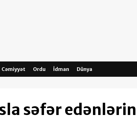
Cəmiyyət
Ordu
İdman
Dünya
la səfər edənlərin