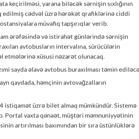
a keçirilməsi, yarana biləcək sərnişin sıxlığının
q edilmiş cədvəl üzrə hərəkət qrafiklərinə ciddi
tostansiyalara müvafiq tapşırıqlar verib.
m ərəfəsində və istirahət günlərində sərnişin
axılan avtobusların intervalına, sürücülərin
l etmələrinə xüsusi nəzarət olunacaq.
azımi sayda əlavə avtobus buraxılması təmin ediləcə
layn qaydada, həmçinin avtovağzalların
4 istiqamət üzrə bilet almaq mümkündür. Sistemə
b. Portal vaxta qənaət, müştəri məmnuniyyətinin
inin artırılması baxımından bir sıra üstünlüklərə