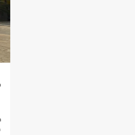
n
n
n