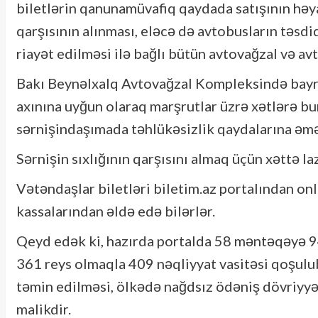
biletlərin qanunamüvafiq qaydada satışının həyat
qarşısının alınması, eləcə də avtobusların təsdi
riayət edilməsi ilə bağlı bütün avtovağzal və av
Bakı Beynəlxalq Avtovağzal Kompleksində bayra
axınına uyğun olaraq marşrutlar üzrə xətlərə bur
sərnişindaşımada təhlükəsizlik qaydalarına əmə
Sərnişin sıxlığının qarşısını almaq üçün xəttə l
Vətəndaşlar biletləri biletim.az portalından on
kassalarından əldə edə bilərlər.
Qeyd edək ki, hazırda portalda 58 məntəqəyə 9
361 reys olmaqla 409 nəqliyyat vasitəsi qoşulu
təmin edilməsi, ölkədə nağdsız ödəniş dövriyyəs
malikdir.