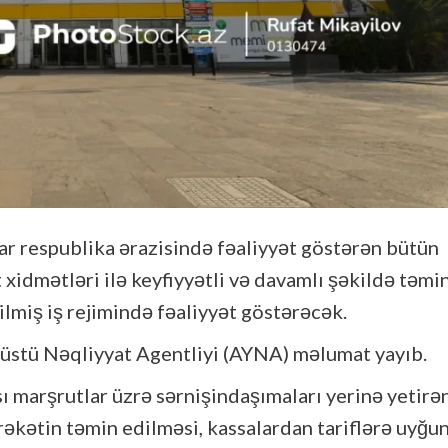
r respublika ərazisində fəaliyyət göstərən bütün
 xidmətləri ilə keyfiyyətli və davamlı şəkildə təmi
lmiş iş rejimində fəaliyyət göstərəcək.
rüstü Nəqliyyat Agentliyi (AYNA) məlumat yayıb.
sı marşrutlar üzrə sərnişindaşımaları yerinə yetirə
ərəkətin təmin edilməsi, kassalardan tariflərə uyğu