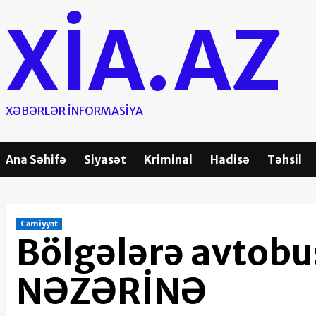
Skip
XIA.AZ
to
content
XƏBƏRLƏR INFORMASIYA
Ana Səhifə
Siyasət
Kriminal
Hadisə
Təhsil
Cəmiyyət
Bölgələrə avtobus
NƏZƏRİNƏ