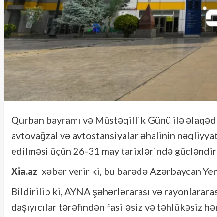
Qurban bayramı və Müstəqillik Günü ilə əlaqəda
avtovağzal və avtostansiyalar əhalinin nəqliyyat
edilməsi üçün 26-31 may tarixlərində gücləndiri
Xia.az
xəbər verir ki, bu barədə Azərbaycan Ye
Bildirilib ki, AYNA şəhərlərarası və rayonlarara
daşıyıcılar tərəfindən fasiləsiz və təhlükəsiz h