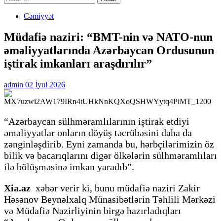
Cəmiyyət
Müdafiə naziri: “BMT-nin və NATO-nun
əməliyyatlarında Azərbaycan Ordusunun
iştirak imkanları araşdırılır”
admin
02 İyul 2026
“Azərbaycan sülhməramlılarının iştirak etdiyi
əməliyyatlar onların döyüş təcrübəsini daha da
zənginləşdirib. Eyni zamanda bu, hərbçilərimizin öz
bilik və bacarıqlarını digər ölkələrin sülhməramlıları
ilə bölüşməsinə imkan yaradıb”.
Xia.az
xəbər verir ki, bunu müdafiə naziri Zakir
Həsənov Beynəlxalq Münasibətlərin Təhlili Mərkəzi
və Müdafiə Nazirliyinin birgə hazırladıqları