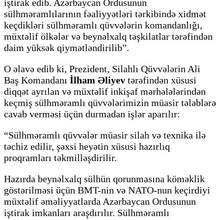
iştirak edib. Azərbaycan Ordusunun
sülhməramlılarının fəaliyyətləri tərkibində xidmət
keçdikləri sülhməramlı qüvvələrin komandanlığı,
müxtəlif ölkələr və beynəlxalq təşkilatlar tərəfindən
daim yüksək qiymətləndirilib”.
O əlavə edib ki, Prezident, Silahlı Qüvvələrin Ali
Baş Komandanı
İlham Əliyev
tərəfindən xüsusi
diqqət ayrılan və müxtəlif inkişaf mərhələlərindən
keçmiş sülhməramlı qüvvələrimizin müasir tələblərə
cavab verməsi üçün durmadan işlər aparılır:
“Sülhməramlı qüvvələr müasir silah və texnika ilə
təchiz edilir, şəxsi heyətin xüsusi hazırlıq
proqramları təkmilləşdirilir.
Hazırda beynəlxalq sülhün qorunmasına köməklik
göstərilməsi üçün BMT-nin və NATO-nun keçirdiyi
müxtəlif əməliyyatlarda Azərbaycan Ordusunun
iştirak imkanları araşdırılır. Sülhməramlı