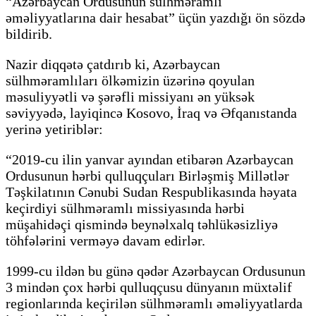
“Azərbaycan Ordusunun sülhməramlı
əməliyyatlarına dair hesabat” üçün yazdığı ön sözdə
bildirib.
Nazir diqqətə çatdırıb ki, Azərbaycan
sülhməramlıları ölkəmizin üzərinə qoyulan
məsuliyyətli və şərəfli missiyanı ən yüksək
səviyyədə, layiqincə Kosovo, İraq və Əfqanıstanda
yerinə yetiriblər:
“2019-cu ilin yanvar ayından etibarən Azərbaycan
Ordusunun hərbi qulluqçuları Birləşmiş Millətlər
Təşkilatının Cənubi Sudan Respublikasında həyata
keçirdiyi sülhməramlı missiyasında hərbi
müşahidəçi qismində beynəlxalq təhlükəsizliyə
töhfələrini verməyə davam edirlər.
1999-cu ildən bu günə qədər Azərbaycan Ordusunun
3 mindən çox hərbi qulluqçusu dünyanın müxtəlif
regionlarında keçirilən sülhməramlı əməliyyatlarda