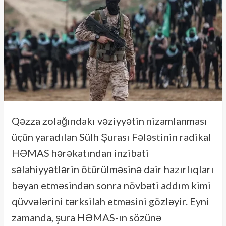
Qəzza zolağındakı vəziyyətin nizamlanması
üçün yaradılan Sülh Şurası Fələstinin radikal
HƏMAS hərəkatından inzibati
səlahiyyətlərin ötürülməsinə dair hazırlıqları
bəyan etməsindən sonra növbəti addım kimi
qüvvələrini tərksilah etməsini gözləyir. Eyni
zamanda, şura HƏMAS-ın sözünə