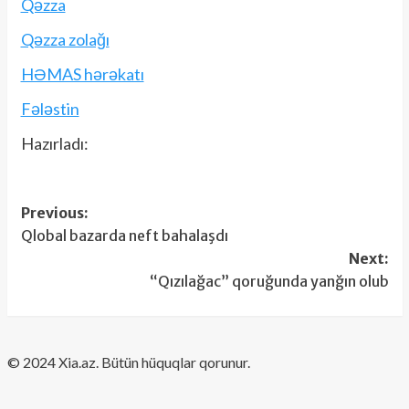
Qəzza
Qəzza zolağı
HƏMAS hərəkatı
Fələstin
Hazırladı:
Post
Previous:
Qlobal bazarda neft bahalaşdı
navigation
Next:
“Qızılağac” qoruğunda yanğın olub
​© 2024 Xia.az. Bütün hüquqlar qorunur.