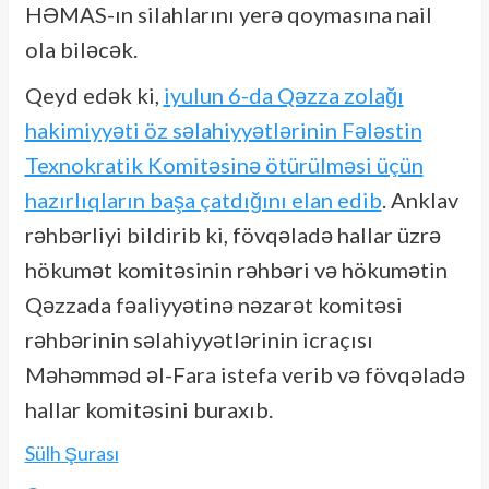
HƏMAS-ın silahlarını yerə qoymasına nail
ola biləcək.
Qeyd edək ki,
iyulun 6-da Qəzza zolağı
hakimiyyəti öz səlahiyyətlərinin Fələstin
Texnokratik Komitəsinə ötürülməsi üçün
hazırlıqların başa çatdığını elan edib
. Anklav
rəhbərliyi bildirib ki, fövqəladə hallar üzrə
hökumət komitəsinin rəhbəri və hökumətin
Qəzzada fəaliyyətinə nəzarət komitəsi
rəhbərinin səlahiyyətlərinin icraçısı
Məhəmməd əl-Fara istefa verib və fövqəladə
hallar komitəsini buraxıb.
Sülh Şurası