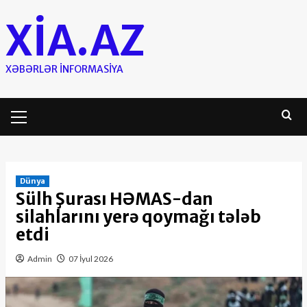
Skip
XIA.AZ
to
content
XƏBƏRLƏR INFORMASIYA
Primary
Menu
Dünya
Sülh Şurası HƏMAS-dan
silahlarını yerə qoymağı tələb
etdi
Admin
07 İyul 2026