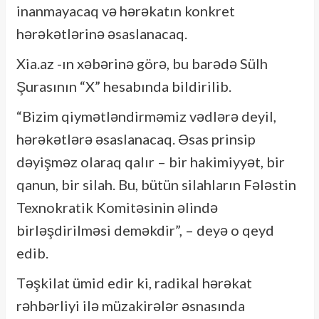
inanmayacaq və hərəkatın konkret
hərəkətlərinə əsaslanacaq.
Xia.az -ın xəbərinə görə, bu barədə Sülh
Şurasının “X” hesabında bildirilib.
“Bizim qiymətləndirməmiz vədlərə deyil,
hərəkətlərə əsaslanacaq. Əsas prinsip
dəyişməz olaraq qalır – bir hakimiyyət, bir
qanun, bir silah. Bu, bütün silahların Fələstin
Texnokratik Komitəsinin əlində
birləşdirilməsi deməkdir”, – deyə o qeyd
edib.
Təşkilat ümid edir ki, radikal hərəkat
rəhbərliyi ilə müzakirələr əsnasında