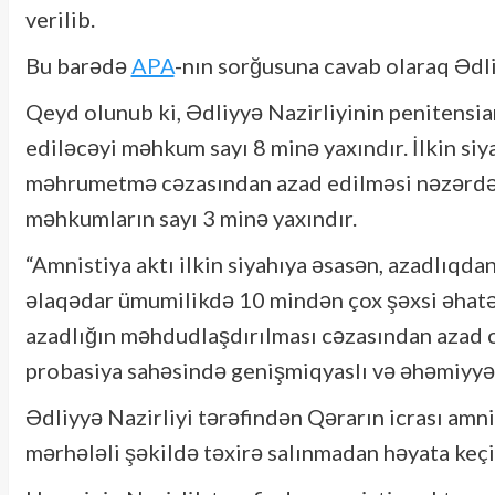
verilib.
Bu barədə
APA
-nın sorğusuna cavab olaraq Ədli
Qeyd olunub ki, Ədliyyə Nazirliyinin penitensia
ediləcəyi məhkum sayı 8 minə yaxındır. İlkin siy
məhrumetmə cəzasından azad edilməsi nəzərdə t
məhkumların sayı 3 minə yaxındır.
“Amnistiya aktı ilkin siyahıya əsasən, azadlıqd
əlaqədar ümumilikdə 10 mindən çox şəxsi əhatə
azadlığın məhdudlaşdırılması cəzasından azad o
probasiya sahəsində genişmiqyaslı və əhəmiyyətl
Ədliyyə Nazirliyi tərəfindən Qərarın icrası amn
mərhələli şəkildə təxirə salınmadan həyata keçi