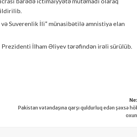
 icrası barədə ictimaiyyətə mütəmadi olaraq
dirilib.
və Suverenlik İli” münasibətilə amnistiya elan
rezidenti İlham Əliyev tərəfindən irəli sürülüb.
Ne
Pakistan vətəndaşına qarşı quldurluq edən şəxsə h
oxu