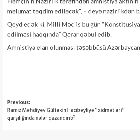
Həmçinin Nazirlik tərəfindən amnistiya aktının
məlumat təqdim ediləcək”, – deyə nazirlikdən bil
Qeyd edək ki, Milli Məclis bu gün “Konstitusiya 
edilməsi haqqında” Qərar qəbul edib.
Amnistiya elan olunması təşəbbüsü Azərbaycan P
Post
Previous:
Ramiz Mehdiyev Gültəkin Hacıbəyliyə “xidmətləri”
navigation
qarşılığında nələr qazandırıb?