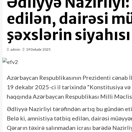
Ədliyyə Nazirliyi
edilən, dairəsi m
şəxslərin siyahısı
admin
19 Dekabr 2025
Azərbaycan Respublikasının Prezidenti cənab İl
19 dekabr 2025-ci il tarixində “Konstitusiya və 
haqqında Azərbaycan Respublikası Milli Məclis
Ədliyyə Nazirliyi tərəfindən artıq bu gündən eti
Belə ki, amnistiya tətbiq edilən, dairəsi müəyyən
Qərarın təxirə salınmadan icrası barədə Nazirliy