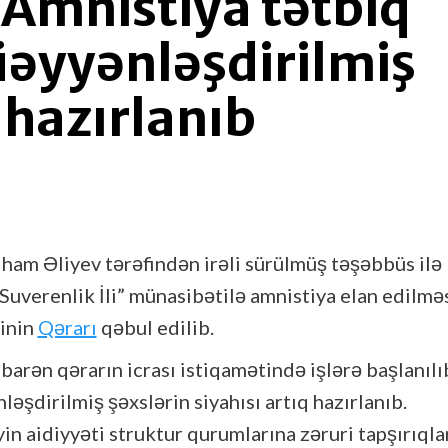
: Amnistiya tətbiq
üəyyənləşdirilmiş
 hazırlanıb
ham Əliyev tərəfindən irəli sürülmüş təşəbbüs ilə
Suverenlik İli” münasibətilə amnistiya elan edilmə
inin
Qərarı
qəbul edilib.
barən qərarın icrası istiqamətində işlərə başlanılı
ləşdirilmiş şəxslərin siyahısı artıq hazırlanıb.
in aidiyyəti struktur qurumlarına zəruri tapşırıqla