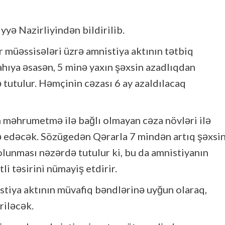
yyə Nazirliyindən bildirilib.
r müəssisələri üzrə amnistiya aktının tətbiq
ahıya əsasən, 5 minə yaxın şəxsin azadlıqdan
utulur. Həmçinin cəzası 6 ay azaldılacaq
an məhrumetmə ilə bağlı olmayan cəza növləri ilə
 edəcək. Sözügedən Qərarla 7 mindən artıq şəxsi
lunması nəzərdə tutulur ki, bu da amnistiyanın
i təsirini nümayiş etdirir.
istiya aktının müvafiq bəndlərinə uyğun olaraq,
riləcək.