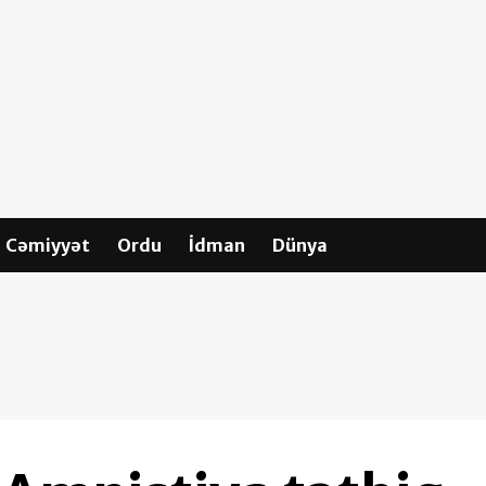
Cəmiyyət
Ordu
İdman
Dünya