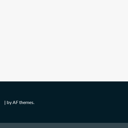
|
by AF themes.