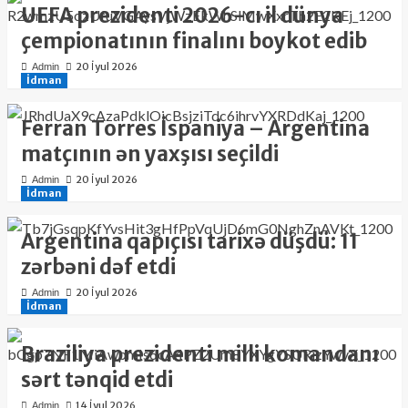
UEFA prezidenti 2026-cı il dünya
çempionatının finalını boykot edib
20 İyul 2026
Admin
İdman
Ferran Torres İspaniya – Argentina
matçının ən yaxşısı seçildi
20 İyul 2026
Admin
İdman
Argentina qapıçısı tarixə düşdü: 11
zərbəni dəf etdi
20 İyul 2026
Admin
İdman
Braziliya prezidenti milli komandanı
sərt tənqid etdi
14 İyul 2026
Admin