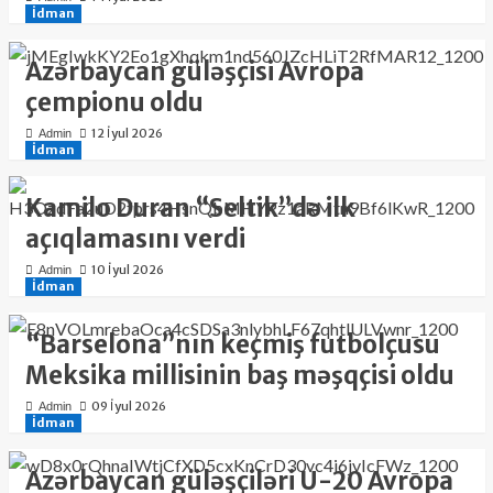
İdman
Azərbaycan güləşçisi Avropa
çempionu oldu
12 İyul 2026
Admin
İdman
Kamilo Duran “Seltik”də ilk
açıqlamasını verdi
10 İyul 2026
Admin
İdman
“Barselona”nın keçmiş futbolçusu
Meksika millisinin baş məşqçisi oldu
09 İyul 2026
Admin
İdman
Azərbaycan güləşçiləri U-20 Avropa