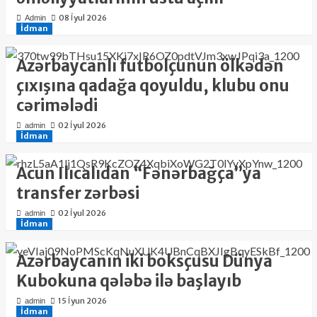
08 İyul 2026
Admin
İdman
Azərbaycanlı futbolçunun ölkədən
çıxışına qadağa qoyuldu, klubu onu
cərimələdi
02 İyul 2026
admin
İdman
Acun Ilıcalıdan “Fənərbağça”ya
transfer zərbəsi
02 İyul 2026
admin
İdman
Azərbaycanın iki boksçusu Dünya
Kubokuna qələbə ilə başlayıb
15 İyun 2026
admin
İdman