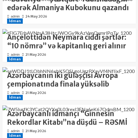
edərək Almaniya Kubokunu qazandı
24 May 2026
admin
İdman
Ançelottidən Neymara ciddi şərtlər:
“10 nömrə” və kapitanlıq geri alınır
21 May 2026
admin
İdman
Azərbaycanın iki güləşçisi Avropa
çempionatında finala yüksəlib
21 May 2026
admin
İdman
Azərbaycanlı idmançı “Ginnesin
Rekordlar Kitabı”na düşdü – RƏSMİ
21 May 2026
admin
İdman