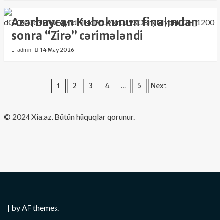
Azərbaycan Kubokunun finalından
sonra “Zirə” cərimələndi
14 May 2026
admin
Posts
1
2
3
4
…
6
Next
pagination
​© 2024 Xia.az. Bütün hüquqlar qorunur.
|
by AF themes.