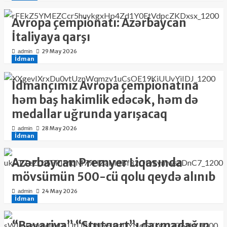
Avropa çempionatı: Azərbaycan
İtaliyaya qarşı
29 May 2026
admin
İdman
İdmançımız Avropa çempionatına
həm baş hakimlik edəcək, həm də
medallar uğrunda yarışacaq
28 May 2026
admin
İdman
Azərbaycan Premyer Liqasında
mövsümün 500-cü qolu qeydə alınıb
24 May 2026
admin
İdman
“Bavariya” “Ştutqart”ı darmadağın