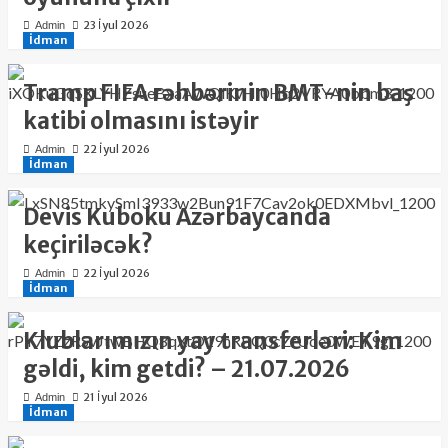
23 İyul 2026
Admin
İdman
Tramp FIFA rəhbərinin BMT-nin baş
katibi olmasını istəyir
22 İyul 2026
Admin
İdman
Devis Kuboku Azərbaycanda
keçiriləcək?
22 İyul 2026
Admin
İdman
Klublarımızın yay transferləri: Kim
gəldi, kim getdi? – 21.07.2026
21 İyul 2026
Admin
İdman