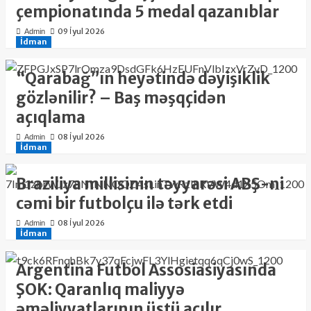
çempionatında 5 medal qazanıblar
09 İyul 2026
Admin
İdman
“Qarabağ”ın heyətində dəyişiklik
gözlənilir? – Baş məşqçidən
açıqlama
08 İyul 2026
Admin
İdman
Braziliya millisinin təyyarəsi ABŞ-ni
cəmi bir futbolçu ilə tərk etdi
08 İyul 2026
Admin
İdman
Argentina Futbol Assosiasiyasında
ŞOK: Qaranlıq maliyyə
əməliyyatlarının üstü açılır