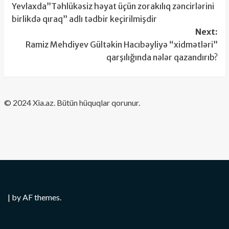
Yevlaxda”Təhlükəsiz həyat üçün zorakılıq zəncirlərini
navigation
birlikdə qıraq” adlı tədbir keçirilmişdir
Next:
Ramiz Mehdiyev Gültəkin Hacıbəyliyə “xidmətləri”
qarşılığında nələr qazandırıb?
​© 2024 Xia.az. Bütün hüquqlar qorunur.
|
by AF themes.