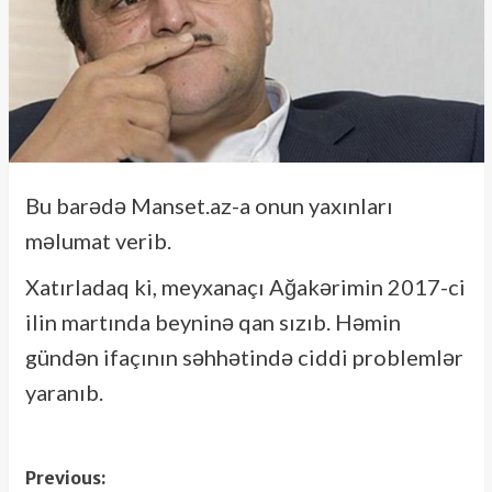
Bu barədə Manset.az-a onun yaxınları
məlumat verib.
Xatırladaq ki, meyxanaçı Ağakərimin 2017-ci
ilin martında beyninə qan sızıb. Həmin
gündən ifaçının səhhətində ciddi problemlər
yaranıb.
Post
Previous: