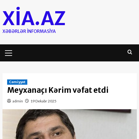
Skip
XIA.AZ
to
content
XƏBƏRLƏR INFORMASIYA
Primary
Menu
Cəmiyyət
Meyxanaçı Kərim vəfat etdi
admin
19 Dekabr 2025