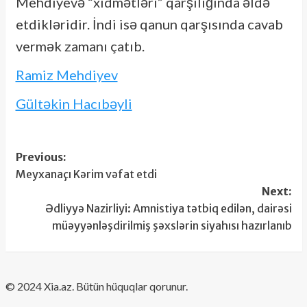
Mehdiyevə “xidmətləri” qarşılığında əldə
etdikləridir. İndi isə qanun qarşısında cavab
vermək zamanı çatıb.
Ramiz Mehdiyev
Gültəkin Hacıbəyli
Post
Previous:
Meyxanaçı Kərim vəfat etdi
navigation
Next:
Ədliyyə Nazirliyi: Amnistiya tətbiq edilən, dairəsi
müəyyənləşdirilmiş şəxslərin siyahısı hazırlanıb
​© 2024 Xia.az. Bütün hüquqlar qorunur.