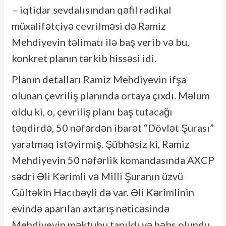
– iqtidar sevdalısından qəfil radikal
müxalifətçiyə çevrilməsi də Ramiz
Mehdiyevin təlimatı ilə baş verib və bu,
konkret planın tərkib hissəsi idi.
Planın detalları Ramiz Mehdiyevin ifşa
olunan çevriliş planında ortaya çıxdı. Məlum
oldu ki, o, çevriliş planı baş tutacağı
təqdirdə, 50 nəfərdən ibarət “Dövlət Şurası”
yaratmaq istəyirmiş. Şübhəsiz ki, Ramiz
Mehdiyevin 50 nəfərlik komandasında AXCP
sədri Əli Kərimli və Milli Şuranın üzvü
Gültəkin Hacıbəyli də var. Əli Kərimlinin
evində aparılan axtarış nəticəsində
Mehdiyevin məktubu tapıldı və həbs olundu.