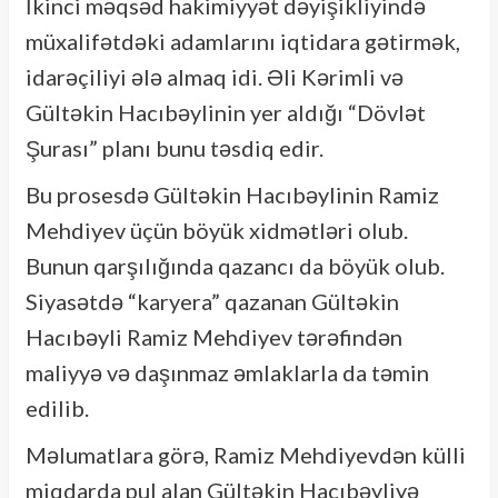
İkinci məqsəd hakimiyyət dəyişikliyində
müxalifətdəki adamlarını iqtidara gətirmək,
idarəçiliyi ələ almaq idi. Əli Kərimli və
Gültəkin Hacıbəylinin yer aldığı “Dövlət
Şurası” planı bunu təsdiq edir.
Bu prosesdə Gültəkin Hacıbəylinin Ramiz
Mehdiyev üçün böyük xidmətləri olub.
Bunun qarşılığında qazancı da böyük olub.
Siyasətdə “karyera” qazanan Gültəkin
Hacıbəyli Ramiz Mehdiyev tərəfindən
maliyyə və daşınmaz əmlaklarla da təmin
edilib.
Məlumatlara görə, Ramiz Mehdiyevdən külli
miqdarda pul alan Gültəkin Hacıbəyliyə