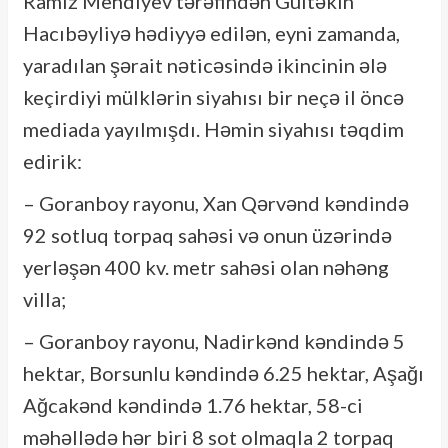
Ramiz Mehdiyev tərəfindən Gültəkin
Hacıbəyliyə hədiyyə edilən, eyni zamanda,
yaradılan şərait nəticəsində ikincinin ələ
keçirdiyi mülklərin siyahısı bir neçə il öncə
mediada yayılmışdı. Həmin siyahısı təqdim
edirik:
– Goranboy rayonu, Xan Qərvənd kəndində
92 sotluq torpaq sahəsi və onun üzərində
yerləşən 400 kv. metr sahəsi olan nəhəng
villa;
– Goranboy rayonu, Nadirkənd kəndində 5
hektar, Borsunlu kəndində 6.25 hektar, Aşağı
Ağcakənd kəndində 1.76 hektar, 58-ci
məhəllədə hər biri 8 sot olmaqla 2 torpaq