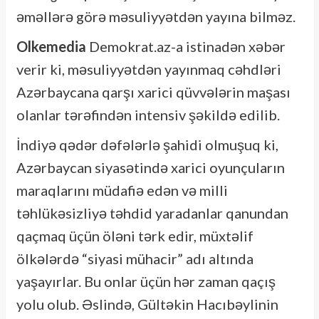
əməllərə görə məsuliyyətdən yayına bilməz.
Olkemedia
Demokrat.az-a istinadən xəbər
verir ki, məsuliyyətdən yayınmaq cəhdləri
Azərbaycana qarşı xarici qüvvələrin maşası
olanlar tərəfindən intensiv şəkildə edilib.
İndiyə qədər dəfələrlə şahidi olmuşuq ki,
Azərbaycan siyasətində xarici oyunçuların
maraqlarını müdafiə edən və milli
təhlükəsizliyə təhdid yaradanlar qanundan
qaçmaq üçün öləni tərk edir, müxtəlif
ölkələrdə “siyasi mühacir” adı altında
yaşayırlar. Bu onlar üçün hər zaman qaçış
yolu olub. Əslində, Gültəkin Hacıbəylinin