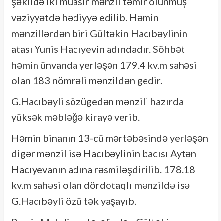
şəkildə iki müasir mənzil təmir olunmuş
vəziyyətdə hədiyyə edilib. Həmin
mənzillərdən biri Gültəkin Hacıbəylinin
atası Yunis Hacıyevin adındadır. Söhbət
həmin ünvanda yerləşən 179.4 kv.m sahəsi
olan 183 nömrəli mənzildən gedir.
G.Hacıbəyli sözügedən mənzili hazırda
yüksək məbləğə kirayə verib.
Həmin binanın 13-cü mərtəbəsində yerləşən
digər mənzil isə Hacıbəylinin bacısı Aytən
Hacıyevanın adına rəsmiləşdirilib. 178.18
kv.m sahəsi olan dördotaqlı mənzildə isə
G.Hacıbəyli özü tək yaşayıb.