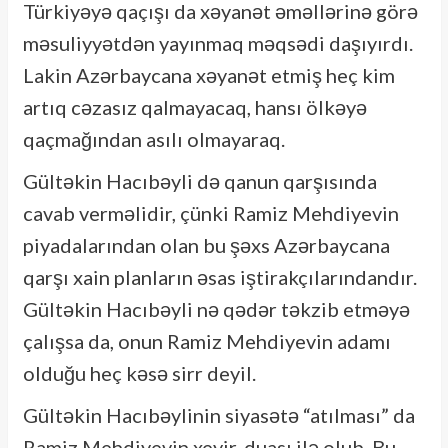
Türkiyəyə qaçışı da xəyanət əməllərinə görə
məsuliyyətdən yayınmaq məqsədi daşıyırdı.
Lakin Azərbaycana xəyanət etmiş heç kim
artıq cəzasız qalmayacaq, hansı ölkəyə
qaçmağından asılı olmayaraq.
Gültəkin Hacıbəyli də qanun qarşısında
cavab verməlidir, çünki Ramiz Mehdiyevin
piyadalarından olan bu şəxs Azərbaycana
qarşı xain planların əsas iştirakçılarındandır.
Gültəkin Hacıbəyli nə qədər təkzib etməyə
çalışsa da, onun Ramiz Mehdiyevin adamı
olduğu heç kəsə sirr deyil.
Gültəkin Hacıbəylinin siyasətə “atılması” da
Ramiz Mehdiyevin xeyir-duası ilə olub. Bu