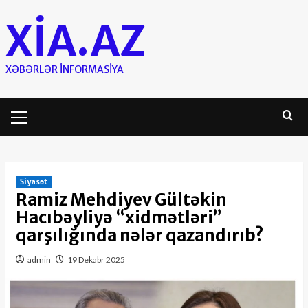
Skip
XIA.AZ
to
content
XƏBƏRLƏR INFORMASIYA
Primary
Menu
Siyasət
Ramiz Mehdiyev Gültəkin
Hacıbəyliyə “xidmətləri”
qarşılığında nələr qazandırıb?
admin
19 Dekabr 2025