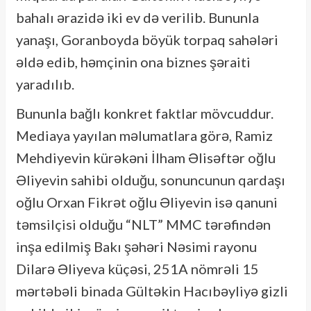
bahalı ərazidə iki ev də verilib. Bununla
yanaşı, Goranboyda böyük torpaq sahələri
əldə edib, həmçinin ona biznes şəraiti
yaradılıb.
Bununla bağlı konkret faktlar mövcuddur.
Mediaya yayılan məlumatlara görə, Ramiz
Mehdiyevin kürəkəni İlham Əlisəftər oğlu
Əliyevin sahibi olduğu, sonuncunun qardaşı
oğlu Orxan Fikrət oğlu Əliyevin isə qanuni
təmsilçisi olduğu “NLT” MMC tərəfindən
inşa edilmiş Bakı şəhəri Nəsimi rayonu
Dilarə Əliyeva küçəsi, 251A nömrəli 15
mərtəbəli binada Gültəkin Hacıbəyliyə gizli