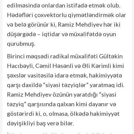
edilməsində onlardan istifadə etmək olub.
Hədəfləri çoxvektorlu qiymətləndirmək olar
və belə görünür ki, Ramiz Mehdiyev hər iki
düşərgədə – iqtidar və müxalifətdə oyun
qurubmuş.
Birinci məqsədi radikal müxalifəti Gültəkin
Hacıbəyli, Cəmil Həsənli və Əli Kərimli kimi
şəxslər vasitəsilə idarə etmək, hakimiyyətə
qarşı daxildə “siyasi təzyiqlər” yaratmaq idi.
Ramiz Mehdiyev özünün yaratdığı “siyasi
təzyiq” qarşısında qalxan kimi dayanır və
göstərirdi ki, o, olmasa, ölkədə hakimiyyət
dəyişikliyi baş verə bilər.