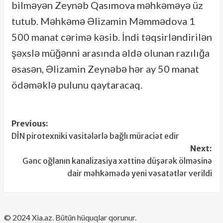
bilməyən Zeynəb Qasımova məhkəməyə üz
tutub. Məhkəmə Əlizamin Məmmədova 1
500 manat cərimə kəsib. İndi təqsirləndirilən
şəxslə müğənni arasında əldə olunan razılığa
əsasən, Əlizamin Zeynəbə hər ay 50 manat
ödəməklə pulunu qaytaracaq.
Post
Previous:
DİN pirotexniki vasitələrlə bağlı müraciət edir
navigation
Next:
Gənc oğlanın kanalizasiya xəttinə düşərək ölməsinə
dair məhkəmədə yeni vəsatətlər verildi
​© 2024 Xia.az. Bütün hüquqlar qorunur.