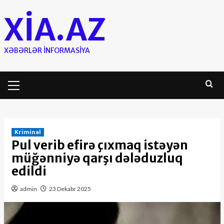
Skip
XIA.AZ
to
content
XƏBƏRLƏR INFORMASIYA
Primary
Menu
Kriminal
Pul verib efirə çıxmaq istəyən
müğənniyə qarşı dələduzluq
edildi
admin
23 Dekabr 2025