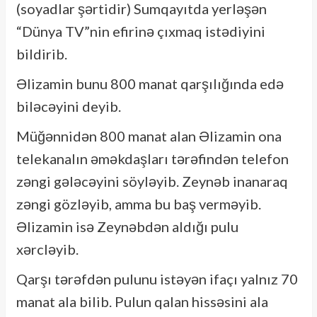
(soyadlar şərtidir) Sumqayıtda yerləşən
“Dünya TV”nin efirinə çıxmaq istədiyini
bildirib.
Əlizamin bunu 800 manat qarşılığında edə
biləcəyini deyib.
Müğənnidən 800 manat alan Əlizamin ona
telekanalın əməkdaşları tərəfindən telefon
zəngi gələcəyini söyləyib. Zeynəb inanaraq
zəngi gözləyib, amma bu baş verməyib.
Əlizamin isə Zeynəbdən aldığı pulu
xərcləyib.
Qarşı tərəfdən pulunu istəyən ifaçı yalnız 70
manat ala bilib. Pulun qalan hissəsini ala