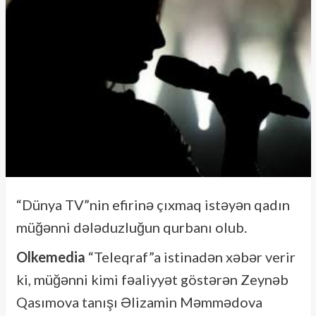
“Dünya TV”nin efirinə çıxmaq istəyən qadın
müğənni dələduzluğun qurbanı olub.
Olkemedia
“Teleqraf”a istinadən xəbər verir
ki, müğənni kimi fəaliyyət göstərən Zeynəb
Qasımova tanışı Əlizamin Məmmədova