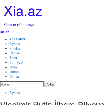
Skip
Xia.az
to
content
Xəbərlər informasiya
Primary
Xia.az
Menu
Ana Səhifə
Siyasət
Kriminal
Hadisə
Təhsil
Cəmiyyət
Ordu
İdman
Dünya
Axtarış:
Siyasət
Vladimir Putin İlham Əliyevə