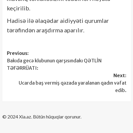
keçirilib.
Hadisə ilə əlaqədar aidiyyəti qurumlar
tərəfindən araşdırma aparılır.
Post
Previous:
Bakıda gecə klubunun qarşısındakı QƏTLİN
navigation
TƏFƏRRÜATI:
Next:
Ucarda baş vermiş qəzada yaralanan qadın vəfat
edib.
​© 2024 Xia.az. Bütün hüquqlar qorunur.