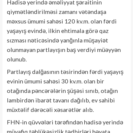
Hadisə yerində əməliyyat şəraitinin
qiymətləndirilməsi zamanı vətəndaşa
məxsus ümumi sahəsi 120 kv.m. olan fərdi
yaşayış evində, ilkin ehtimala görə qaz
sızması nəticəsində yanğınla müşayiət
olunmayan partlayışın baş verdiyi müəyyən
olunub.
Partlayış dalğasının təsirindən fərdi yaşayış
evinin ümumi sahəsi 30 kv.m. olan bir
otağında pəncərələrin şüşəsi sınıb, otağın
lambirdən ibarət tavanı dağılıb, ev sahibi
müxtəlif dərəcəli xəsarətlər alıb.
FHN-in qüvvələri tərəfindən hadisə yerində
müvafiq təhlükəsizlik tədbirləri həyata