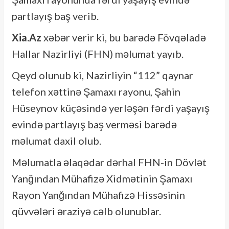
partlayış baş verib.
Xia.Az
xəbər verir ki, bu barədə Fövqəladə
Hallar Nazirliyi (FHN) məlumat yayıb.
Qeyd olunub ki, Nazirliyin “112” qaynar
telefon xəttinə Şamaxı rayonu, Şahin
Hüseynov küçəsində yerləşən fərdi yaşayış
evində partlayış baş verməsi barədə
məlumat daxil olub.
Məlumatla əlaqədar dərhal FHN-in Dövlət
Yanğından Mühafizə Xidmətinin Şamaxı
Rayon Yanğından Mühafizə Hissəsinin
qüvvələri əraziyə cəlb olunublar.