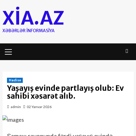
Skip
XIA.AZ
to
content
XƏBƏRLƏR INFORMASIYA
Primary
Menu
Hadisə
Yaşayış evinde partlayış olub: Ev
sahibi xəsarət alıb.
admin
02 Yanvar 2026
Şamaxı rayonunda fərdi yaşayış evində