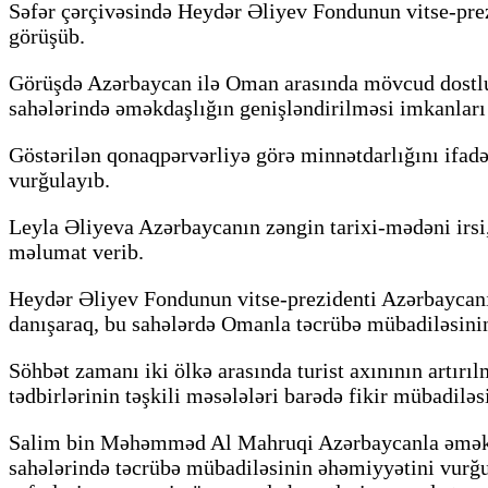
Səfər çərçivəsində Heydər Əliyev Fondunun vitse-pre
görüşüb.
Görüşdə Azərbaycan ilə Oman arasında mövcud dostluq
sahələrində əməkdaşlığın genişləndirilməsi imkanları
Göstərilən qonaqpərvərliyə görə minnətdarlığını ifa
vurğulayıb.
Leyla Əliyeva Azərbaycanın zəngin tarixi-mədəni irsi,
məlumat verib.
Heydər Əliyev Fondunun vitse-prezidenti Azərbaycanın
danışaraq, bu sahələrdə Omanla təcrübə mübadiləsini
Söhbət zamanı iki ölkə arasında turist axınının artırı
tədbirlərinin təşkili məsələləri barədə fikir mübadiləsi
Salim bin Məhəmməd Al Mahruqi Azərbaycanla əməkdaşl
sahələrində təcrübə mübadiləsinin əhəmiyyətini vurğu