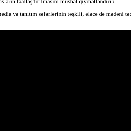
sların fəallaşdırılmasını müsbət qiymətləndirib.
dia və tanıtım səfərlərinin təşkili, eləcə də mədəni təd