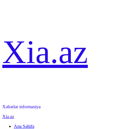
Skip
Xia.az
to
content
Xəbərlər informasiya
Primary
Xia.az
Menu
Ana Səhifə