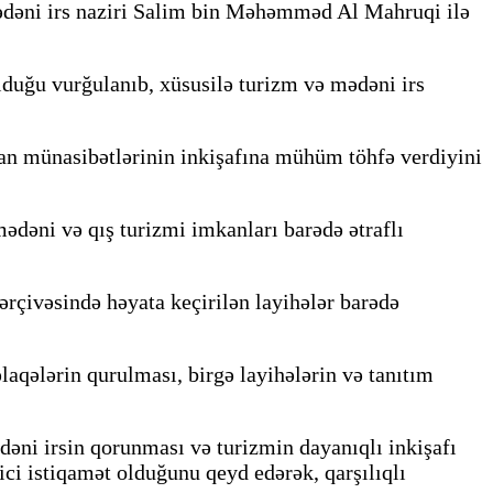
ədəni irs naziri Salim bin Məhəmməd Al Mahruqi ilə
uğu vurğulanıb, xüsusilə turizm və mədəni irs
an münasibətlərinin inkişafına mühüm töhfə verdiyini
ədəni və qış turizmi imkanları barədə ətraflı
çivəsində həyata keçirilən layihələr barədə
əlaqələrin qurulması, birgə layihələrin və tanıtım
ni irsin qorunması və turizmin dayanıqlı inkişafı
ci istiqamət olduğunu qeyd edərək, qarşılıqlı