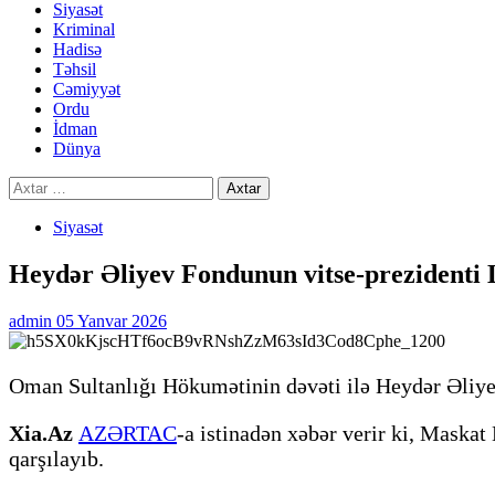
Siyasət
Kriminal
Hadisə
Təhsil
Cəmiyyət
Ordu
İdman
Dünya
Axtarış:
Siyasət
Heydər Əliyev Fondunun vitse-prezidenti
admin
05 Yanvar 2026
Oman Sultanlığı Hökumətinin dəvəti ilə Heydər Əliy
Xia.Az
AZƏRTAC
-a istinadən xəbər verir ki, Maska
qarşılayıb.