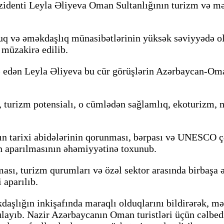
zidenti Leyla Əliyeva Oman Sultanlığının turizm və m
 və əməkdaşlıq münasibətlərinin yüksək səviyyədə old
 müzakirə edilib.
də edən Leyla Əliyeva bu cür görüşlərin Azərbaycan-Om
 turizm potensialı, o cümlədən sağlamlıq, ekoturizm, m
 tarixi abidələrinin qorunması, bərpası və UNESCO çər
n aparılmasının əhəmiyyətinə toxunub.
lması, turizm qurumları və özəl sektor arasında birbaşa 
 aparılıb.
ığın inkişafında maraqlı olduqlarını bildirərək, mədə
layıb. Nazir Azərbaycanın Oman turistləri üçün cəlbedi