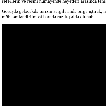
səfərlərin və rəsmi nümayəndə heyətləri arasında təma
Görüşdə gələcəkdə turizm sərgilərində birgə iştirak, me
möhkəmləndirilməsi barədə razılıq əldə olunub.