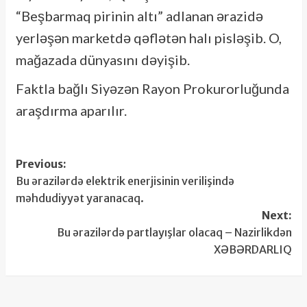
“Beşbarmaq pirinin altı” adlanan ərazidə
yerləşən marketdə qəflətən halı pisləşib. O,
mağazada dünyasını dəyişib.
Faktla bağlı Siyəzən Rayon Prokurorluğunda
araşdırma aparılır.
Post
Previous:
Bu ərazilərdə elektrik enerjisinin verilişində
navigation
məhdudiyyət yaranacaq.
Next:
Bu ərazilərdə partlayışlar olacaq – Nazirlikdən
XƏBƏRDARLIQ