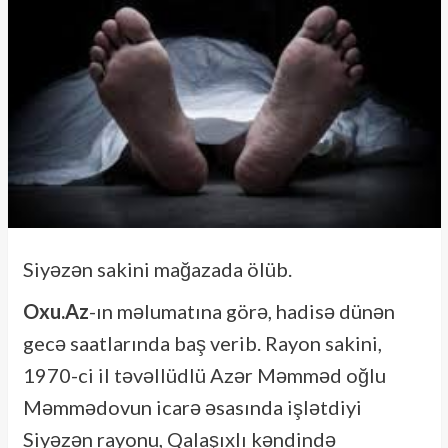
Siyəzən sakini mağazada ölüb.
Oxu.Az
-ın məlumatına görə, hadisə dünən
gecə saatlarında baş verib. Rayon sakini,
1970-ci il təvəllüdlü Azər Məmməd oğlu
Məmmədovun icarə əsasında işlətdiyi
Siyəzən rayonu, Qalaşıxlı kəndində