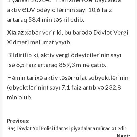
aktiv ƏDV ödəyicilərinin sayı 10,6 faiz
artaraq 58,4 min təşkil edib.
Xia.az
xəbər verir ki, bu barədə Dövlət Vergi
Xidməti məlumat yayıb.
Bildirilib ki, aktiv vergi ödəyicilərinin sayı
isə 6,5 faiz artaraq 859,3 minə çatıb.
Həmin tarixə aktiv təsərrüfat subyektlərinin
(obyektlərinin) sayı 7,1 faiz artıb və 232,8
min olub.
Post
Previous:
Baş Dövlət Yol Polisi İdarəsi piyadalara müraciət edir
navigation
Next: