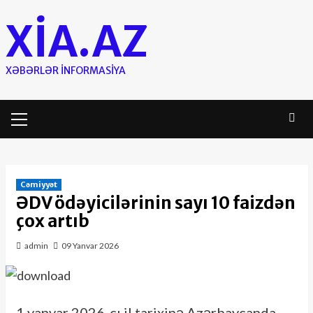
Skip
XIA.AZ
to
content
XƏBƏRLƏR INFORMASIYA
Primary
Menu
Cəmiyyət
ƏDV ödəyicilərinin sayı 10 faizdən
çox artıb
admin
09 Yanvar 2026
1 yanvar 2026-cı il tarixinə Azərbaycanda