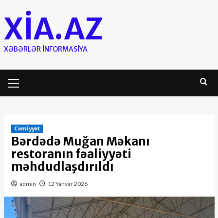
Skip
XIA.AZ
to
content
XƏBƏRLƏR INFORMASIYA
Primary
Menu
Cəmiyyət
Bərdədə Muğan Məkanı
restoranın fəaliyyəti
məhdudlaşdırıldı
admin
12 Yanvar 2026