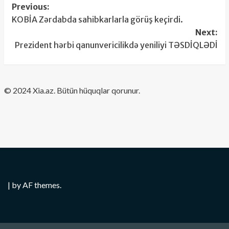
Post
Previous:
KOBİA Zərdabda sahibkarlarla görüş keçirdi.
navigation
Next:
Prezident hərbi qanunvericilikdə yeniliyi TƏSDİQLƏDİ
​© 2024 Xia.az. Bütün hüquqlar qorunur.
|
by AF themes.