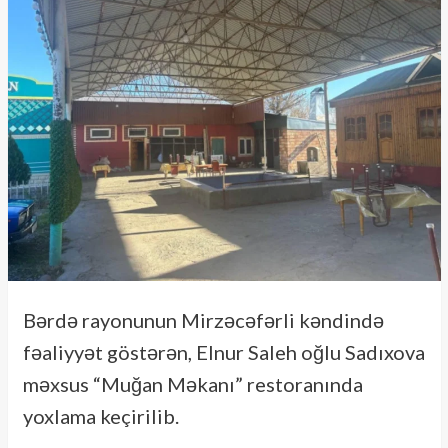
Bərdə rayonunun Mirzəcəfərli kəndində
fəaliyyət göstərən, Elnur Saleh oğlu Sadıxova
məxsus “Muğan Məkanı” restoranında
yoxlama keçirilib.