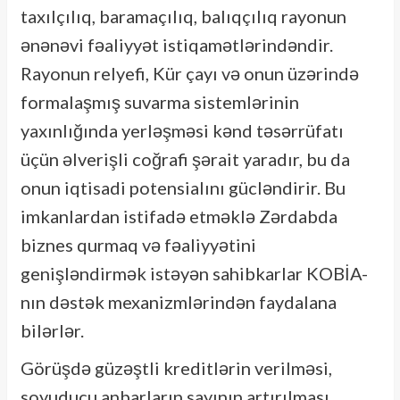
taxılçılıq, baramaçılıq, balıqçılıq rayonun
ənənəvi fəaliyyət istiqamətlərindəndir.
Rayonun relyefi, Kür çayı və onun üzərində
formalaşmış suvarma sistemlərinin
yaxınlığında yerləşməsi kənd təsərrüfatı
üçün əlverişli coğrafi şərait yaradır, bu da
onun iqtisadi potensialını gücləndirir. Bu
imkanlardan istifadə etməklə Zərdabda
biznes qurmaq və fəaliyyətini
genişləndirmək istəyən sahibkarlar KOBİA-
nın dəstək mexanizmlərindən faydalana
bilərlər.
Görüşdə güzəştli kreditlərin verilməsi,
soyuducu anbarların sayının artırılması,