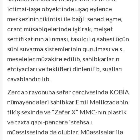
ictimai-iaşə obyektində uşaq əyləncə
mərkəzinin tikintisi ilə bağlı sənədləşmə,
qrant müsabiqələrində iştirak, məişət
sertifikatının alınması, taxılçılıq sahəsi üçün
süni suvarma sistemlərinin qurulması və s.
məsələlər müzakirə edilib, sahibkarların
ehtiyacları və təklifləri dinlənilib, sualları
cavablandırılıb.
Zərdab rayonuna səfər çərçivəsində KOBİA
nümayəndələri sahibkar Emil Məlikzadənin
tikiş sexində və “Zəfər X” MMC-nın plastik
və taxta qapı-pəncərə istehsalı
müəssisəsində də olublar. Müəssisələr ilə