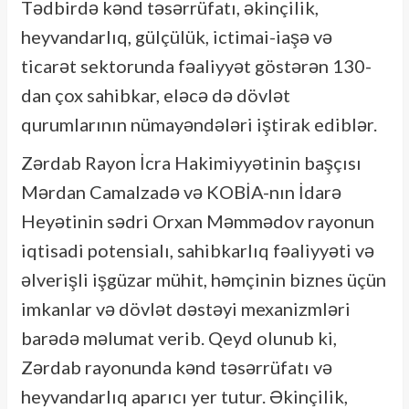
Tədbirdə kənd təsərrüfatı, əkinçilik,
heyvandarlıq, gülçülük, ictimai-iaşə və
ticarət sektorunda fəaliyyət göstərən 130-
dan çox sahibkar, eləcə də dövlət
qurumlarının nümayəndələri iştirak ediblər.
Zərdab Rayon İcra Hakimiyyətinin başçısı
Mərdan Camalzadə və KOBİA-nın İdarə
Heyətinin sədri Orxan Məmmədov rayonun
iqtisadi potensialı, sahibkarlıq fəaliyyəti və
əlverişli işgüzar mühit, həmçinin biznes üçün
imkanlar və dövlət dəstəyi mexanizmləri
barədə məlumat verib. Qeyd olunub ki,
Zərdab rayonunda kənd təsərrüfatı və
heyvandarlıq aparıcı yer tutur. Əkinçilik,