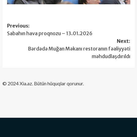
Post
Previous:
Sabahın hava proqnozu – 13.01.2026
navigation
Next:
Bərdədə Muğan Məkanı restoranın fəaliyyəti
məhdudlaşdırıldı
​© 2024 Xia.az. Bütün hüquqlar qorunur.