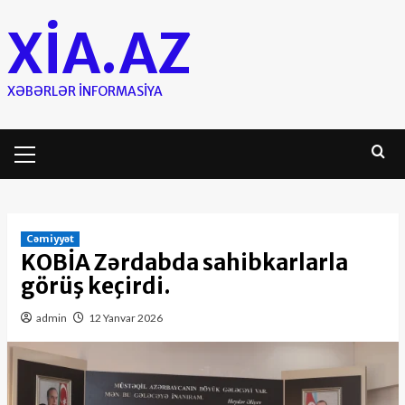
Skip
XIA.AZ
to
content
XƏBƏRLƏR INFORMASIYA
Primary
Menu
Cəmiyyət
KOBİA Zərdabda sahibkarlarla
görüş keçirdi.
admin
12 Yanvar 2026