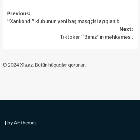
Post
Previous:
“Xankəndi” klubunun yeni baş məşqçisi açıqlanıb
navigation
Next:
Tiktoker “Beniz”in məhkəməsi.
​© 2024 Xia.az. Bütün hüquqlar qorunur.
|
by AF themes.