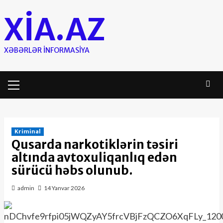
Skip
XIA.AZ
to
content
XƏBƏRLƏR INFORMASIYA
Primary
Menu
Kriminal
Qusarda narkotiklərin təsiri
altında avtoxuliqanlıq edən
sürücü həbs olunub.
admin
14 Yanvar 2026