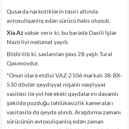
Qusarda narkotiklərin təsiri altında
avtoxuliqanlıq edən sürücü həbs olunub.
Xia.Az
xəbər verir ki, bu barədə Daxili İşlər
Nazirliyi məlumat yayıb.
Bildirilib ki, saxlanılan şəxs 28 yaşlı Tural
Qasımovdur.
“Onun idarə etdiyi VAZ-2106 markalı 38-BX-
530 dövlət qeydiyyat nişanlı nəqliyyat
vasitəsi ilə yol hərəkəti qaydalarını davamlı
şəkildə pozduğu təhlükəsizlik kameraları
vasitəsilə də qeydə alınıb. Araşdırma zamanı
sürücünün avtoxuliqanlıq edən zaman