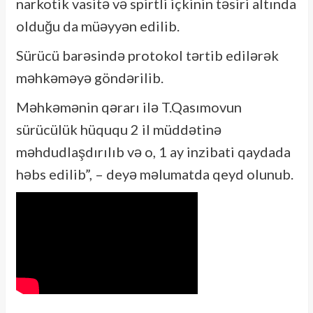
narkotik vasitə və spirtli içkinin təsiri altında
olduğu da müəyyən edilib.
Sürücü barəsində protokol tərtib edilərək
məhkəməyə göndərilib.
Məhkəmənin qərarı ilə T.Qasımovun
sürücülük hüququ 2 il müddətinə
məhdudlaşdırılıb və o, 1 ay inzibati qaydada
həbs edilib”, – deyə məlumatda qeyd olunub.