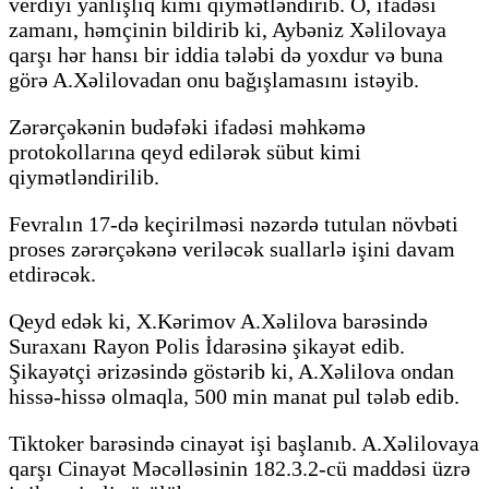
verdiyi yanlışlıq kimi qiymətləndirib. O, ifadəsi
zamanı, həmçinin bildirib ki, Aybəniz Xəlilovaya
qarşı hər hansı bir iddia tələbi də yoxdur və buna
görə A.Xəlilovadan onu bağışlamasını istəyib.
Zərərçəkənin budəfəki ifadəsi məhkəmə
protokollarına qeyd edilərək sübut kimi
qiymətləndirilib.
Fevralın 17-də keçirilməsi nəzərdə tutulan növbəti
proses zərərçəkənə veriləcək suallarlə işini davam
etdirəcək.
Qeyd edək ki, X.Kərimov A.Xəlilova barəsində
Suraxanı Rayon Polis İdarəsinə şikayət edib.
Şikayətçi ərizəsində göstərib ki, A.Xəlilova ondan
hissə-hissə olmaqla, 500 min manat pul tələb edib.
Tiktoker barəsində cinayət işi başlanıb. A.Xəlilovaya
qarşı Cinayət Məcəlləsinin 182.3.2-cü maddəsi üzrə