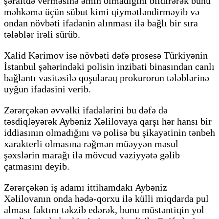
şəraitdə verməsinə əmin olmadığını bildirərək bunu
məhkəmə üçün sübut kimi qiymətləndirməyib və
ondan növbəti ifadənin alınması ilə bağlı bir sıra
tələblər irəli sürüb.
Xalid Kərimov isə növbəti dəfə prosesə Türkiyənin
İstanbul şəhərindəki polisin inzibati binasından canlı
bağlantı vasitəsilə qoşularaq prokurorun tələblərinə
uyğun ifadəsini verib.
Zərərçəkən əvvəlki ifadələrini bu dəfə də
təsdiqləyərək Aybəniz Xəlilovaya qarşı hər hansı bir
iddiasının olmadığını və polisə bu şikayətinin tənbeh
xarakterli olmasına rəğmən müəyyən məsul
şəxslərin marağı ilə mövcud vəziyyətə gəlib
çatmasını deyib.
Zərərçəkən iş adamı ittihamdakı Aybəniz
Xəlilovanın onda hədə-qorxu ilə külli miqdarda pul
alması faktını təkzib edərək, bunu müstəntiqin yol