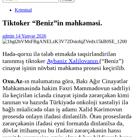
Kriminal
Tiktoker “Beniz”in məhkəməsi.
admin
14 Yanvar 2026
Hədə-qorxu ilə tələb etməkdə təqsirləndirilən
tanınmış tiktoker
Aybəniz Xəlilovanın
(“Beniz”)
cinayət işinin növbəti məhkəmə prosesi keçirilib.
Oxu.Az
-ın məlumatına görə, Bakı Ağır Cinayətlər
Məhkəməsində hakim Fəxri Məmmədovun sədrliyi
ilə keçirilən iclasda cinayət işində zərərçəkən kimi
tanınan və hazırda Türkiyədə onkoloji xəstəliyi ilə
bağlı müalicədə olan iş adamı Xalid Kərimovun
prosesdə onlayn ifadəsi dinlənilib. Ötən proseslərdə
zərərçəkənin ifadəsi eyni formatda dinlənilsə də,
dövlət ittihamçısı bu ifadəni zərərçəkənin hansı