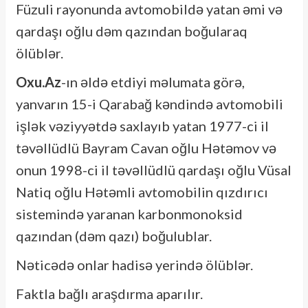
Füzuli rayonunda avtomobildə yatan əmi və
qardaşı oğlu dəm qazından boğularaq
ölüblər.
Oxu.Az
-ın əldə etdiyi məlumata görə,
yanvarın 15-i Qarabağ kəndində avtomobili
işlək vəziyyətdə saxlayıb yatan 1977-ci il
təvəllüdlü Bayram Cavan oğlu Hətəmov və
onun 1998-ci il təvəllüdlü qardaşı oğlu Vüsal
Natiq oğlu Hətəmli avtomobilin qızdırıcı
sistemində yaranan karbonmonoksid
qazından (dəm qazı) boğulublar.
Nəticədə onlar hadisə yerində ölüblər.
Faktla bağlı araşdırma aparılır.