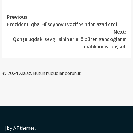
Post
Previous:
Prezident İqbal Hüseynovu vəzifəsindən azad etdi
navigation
Next:
Qonşuluqdakı sevgilisinin ərini öldürən gənc oğlanın
məhkəməsi başladı
​© 2024 Xia.az. Bütün hüquqlar qorunur.
|
by AF themes.