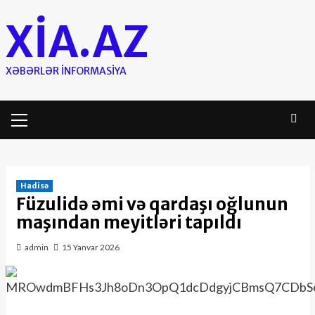
Skip
XIA.AZ
to
content
XƏBƏRLƏR INFORMASIYA
Primary
Menu
Hadisə
Füzulidə əmi və qardaşı oğlunun
maşından meyitləri tapıldı
admin
15 Yanvar 2026