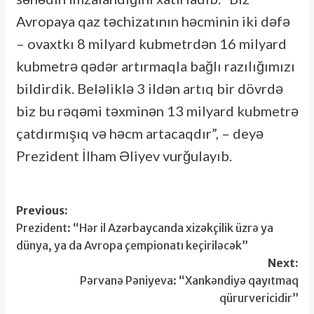
Avropaya qaz təchizatının həcminin iki dəfə
– ovaxtkı 8 milyard kubmetrdən 16 milyard
kubmetrə qədər artırmaqla bağlı razılığımızı
bildirdik. Beləliklə 3 ildən artıq bir dövrdə
biz bu rəqəmi təxminən 13 milyard kubmetrə
çatdırmışıq və həcm artacaqdır”, – deyə
Prezident İlham Əliyev vurğulayıb.
Post
Previous:
Prezident: “Hər il Azərbaycanda xizəkçilik üzrə ya
navigation
dünya, ya da Avropa çempionatı keçiriləcək”
Next:
Pərvanə Pəniyeva: “Xankəndiyə qayıtmaq
qürurvericidir”