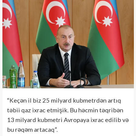
“Keçən il biz 25 milyard kubmetrdən artıq
təbii qaz ixrac etmişik. Bu həcmin təqribən
13 milyard kubmetri Avropaya ixrac edilib və
bu rəqəm artacaq”.