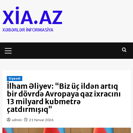
Skip
XIA.AZ
to
content
XƏBƏRLƏR INFORMASIYA
Primary
Menu
Siyasət
İlham Əliyev: “Biz üç ildən artıq
bir dövrdə Avropaya qaz ixracını
13 milyard kubmetrə
çatdırmışıq”
admin
21 Yanvar 2026