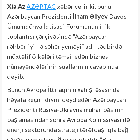
Xia.Az
AZƏRTAC
xəbər verir ki, bunu
Azərbaycan Prezidenti
İlham Əliyev
Davos
Ümumdünya İqtisadi Forumunun illik
toplantısı çərçivəsində “Azərbaycan
rəhbərliyi ilə səhər yeməyi” adlı tədbirdə
müxtəlif ölkələri təmsil edən biznes
nümayəndələrinin suallarının cavabında
deyib.
Bunun Avropa İttifaqının xahişi əsasında
həyata keçirildiyini qeyd edən Azərbaycan
Prezidenti Rusiya-Ukrayna müharibəsinin
başlamasından sonra Avropa Komissiyası ilə
enerji sektorunda strateji tərəfdaşlıqla bağlı
sənədin imzalandığını xatırladıb. “Biz