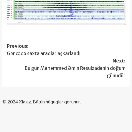
Post
Previous:
Gəncədə saxta araqlar aşkarlandı
navigation
Next:
Bu gün Məhəmməd Əmin Rəsulzadənin doğum
günüdür
​© 2024 Xia.az. Bütün hüquqlar qorunur.