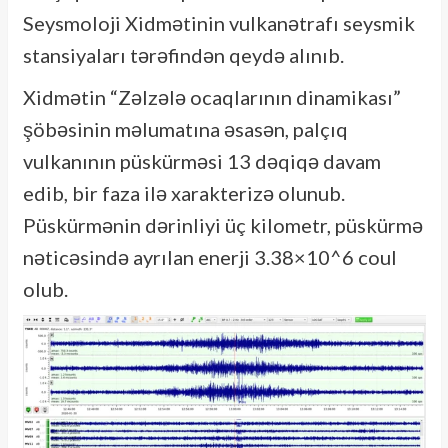
Seysmoloji Xidmətinin vulkanətrafı seysmik
stansiyaları tərəfindən qeydə alınıb.
Xidmətin “Zəlzələ ocaqlarının dinamikası”
şöbəsinin məlumatına əsasən, palçıq
vulkanının püskürməsi 13 dəqiqə davam
edib, bir faza ilə xarakterizə olunub.
Püskürmənin dərinliyi üç kilometr, püskürmə
nəticəsində ayrılan enerji 3.38×10^6 coul
olub.