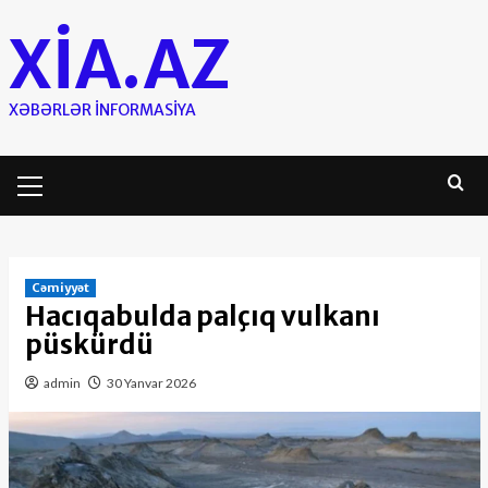
Skip
XIA.AZ
to
content
XƏBƏRLƏR INFORMASIYA
Primary
Menu
Cəmiyyət
Hacıqabulda palçıq vulkanı
püskürdü
admin
30 Yanvar 2026