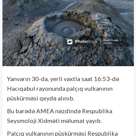
Yanvarın 30-da, yerli vaxtla saat 16:53-də
Hacıqabul rayonunda palçıq vulkanının
püskürməsi qeydə alınıb.
Bu barədə AMEA nəzdində Respublika
Seysmoloji Xidməti məlumat yayıb.
Palçıq vulkanının püskürməsi Respublika