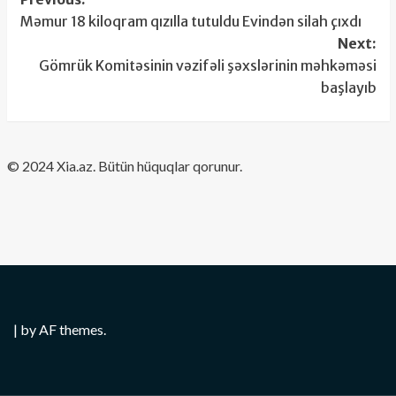
Post
Məmur 18 kiloqram qızılla tutuldu Evindən silah çıxdı
navigation
Next:
Gömrük Komitəsinin vəzifəli şəxslərinin məhkəməsi
başlayıb
​© 2024 Xia.az. Bütün hüquqlar qorunur.
|
by AF themes.