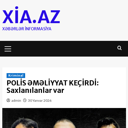
Skip
XIA.AZ
to
content
XƏBƏRLƏR INFORMASIYA
Primary
Menu
Kriminal
POLİS ƏMƏLİYYAT KEÇİRDİ:
Saxlanılanlar var
admin
30 Yanvar 2026