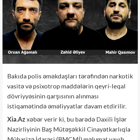
Bakıda polis əməkdaşları tərəfindən narkotik
vasitə və psixotrop maddələrin qeyri-leqal
dövriyyəsinin qarşısının alınması
istiqamətində əməliyyatlar davam etdirilir.
Xia.Az
xəbər verir ki, bu barədə Daxili İşlər
Nazirliyinin Baş Mütəşəkkil Cinayətkarlıqla
Mübarizə İdarəsi (BMCMİ) məlumat yayıb.