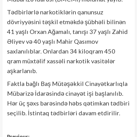
Tədbirlərlə narkotiklərin qanunsuz
dövriyyəsini təşkil etməkdə şübhəli bilinən
41 yaşlı Orxan Ağamalı, tanışı 37 yaşlı Zahid
Əliyev və 40 yaşlı Mahir Qasımov
saxlanılıblar. Onlardan 34 kiloqram 450
qram müxtəlif xassəli narkotik vasitələr
aşkarlanıb.
Faktla bağlı Baş Mütəşəkkil Cinayətkarlıqla
Mübarizə İdarəsində cinayət işi başlanılıb.
Hər üç şəxs barəsində həbs qətimkan tədbiri
seçilib. İstintaq tədbirləri davam etdirilir.
Previous: