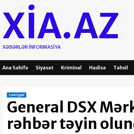
Skip
XIA.AZ
to
content
XƏBƏRLƏR INFORMASIYA
Ana Səhifə
Siyasət
Kriminal
Hadisə
Təhsil
Cəmiyyət
General DSX Mərk
rəhbər təyin olu