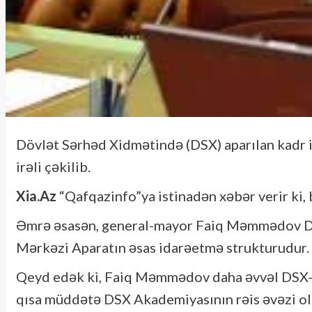
Dövlət Sərhəd Xidmətində (DSX) aparılan kadr i
irəli çəkilib.
Xia.Az
“Qafqazinfo”ya istinadən xəbər verir ki,
Əmrə əsasən, general-mayor Faiq Məmmədov DSX 
Mərkəzi Aparatın əsas idarəetmə strukturudur.
Qeyd edək ki, Faiq Məmmədov daha əvvəl DSX-də 
qısa müddətə DSX Akademiyasının rəis əvəzi ol