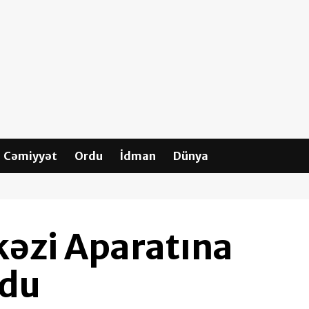
Cəmiyyət
Ordu
İdman
Dünya
əzi Aparatına
ndu