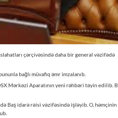
slahatları çərçivəsində daha bir general vəzifədə
 bununla bağlı müvafiq əmr imzalanıb.
Mərkəzi Aparatının yeni rəhbəri təyin edilib. B
Baş idarə rəisi vəzifəsində işləyib. O, həmçinin
ub.