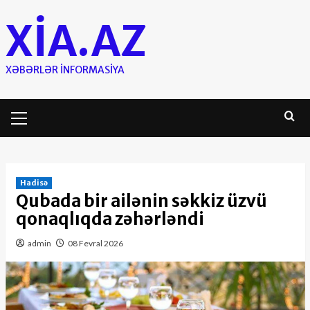
Skip
XIA.AZ
to
content
XƏBƏRLƏR INFORMASIYA
Primary
Menu
Hadisə
Qubada bir ailənin səkkiz üzvü
qonaqlıqda zəhərləndi
admin
08 Fevral 2026