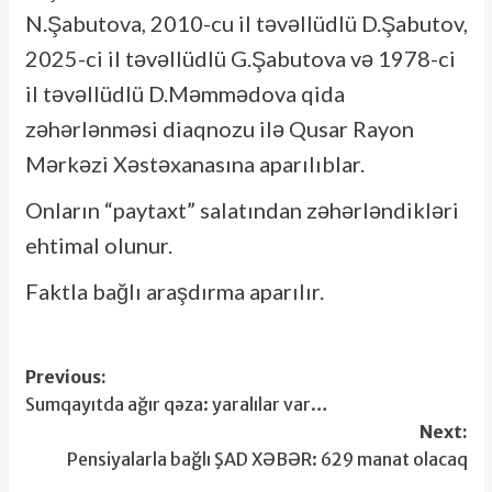
N.Şabutova, 2010-cu il təvəllüdlü D.Şabutov,
2025-ci il təvəllüdlü G.Şabutova və 1978-ci
il təvəllüdlü D.Məmmədova qida
zəhərlənməsi diaqnozu ilə Qusar Rayon
Mərkəzi Xəstəxanasına aparılıblar.
Onların “paytaxt” salatından zəhərləndikləri
ehtimal olunur.
Faktla bağlı araşdırma aparılır.
Post
Previous:
Sumqayıtda ağır qəza: yaralılar var…
navigation
Next:
Pensiyalarla bağlı ŞAD XƏBƏR: 629 manat olacaq