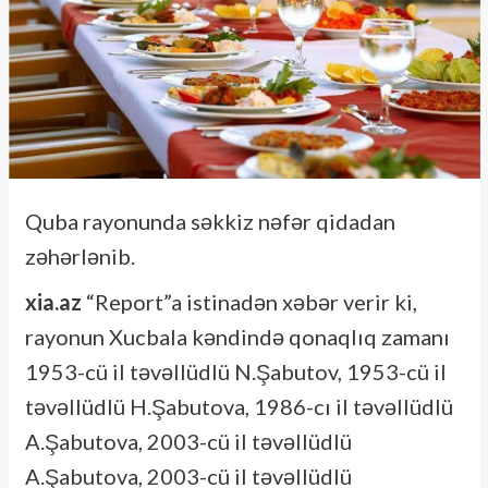
Quba rayonunda səkkiz nəfər qidadan
zəhərlənib.
xia.az
“Report”a istinadən xəbər verir ki,
rayonun Xucbala kəndində qonaqlıq zamanı
1953-cü il təvəllüdlü N.Şabutov, 1953-cü il
təvəllüdlü H.Şabutova, 1986-cı il təvəllüdlü
A.Şabutova, 2003-cü il təvəllüdlü
A.Şabutova, 2003-cü il təvəllüdlü