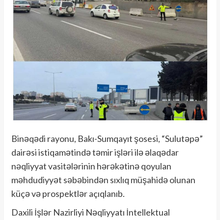
Binəqədi rayonu, Bakı-Sumqayıt şosesi, “Sulutəpə”
dairəsi istiqamətində təmir işləri ilə əlaqədar
nəqliyyat vasitələrinin hərəkətinə qoyulan
məhdudiyyət səbəbindən sıxlıq müşahidə olunan
küçə və prospektlər açıqlanıb.
Daxili İşlər Nazirliyi Nəqliyyatı İntellektual