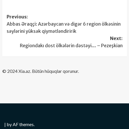
Post
Previous:
Abbas Əraqçi: Azərbaycan və digər 6 region ölkəsinin
navigation
səylərini yüksək qiymətləndiririk
Next:
Regiondakı dost ölkələrin dəstəyi… – Pezeşkian
​© 2024 Xia.az. Bütün hüquqlar qorunur.
|
by AF themes.