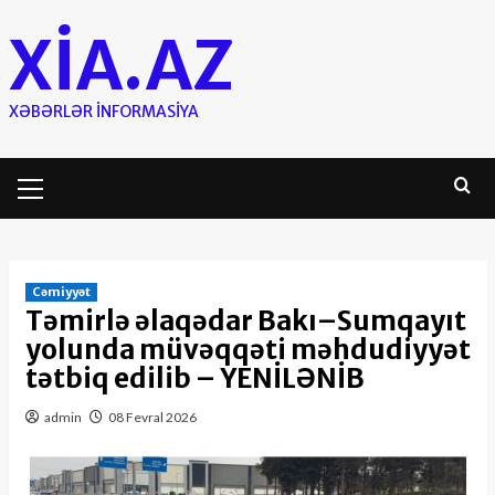
Skip
XIA.AZ
to
content
XƏBƏRLƏR INFORMASIYA
Primary
Menu
Cəmiyyət
Təmirlə əlaqədar Bakı–Sumqayıt
yolunda müvəqqəti məhdudiyyət
tətbiq edilib – YENİLƏNİB
admin
08 Fevral 2026