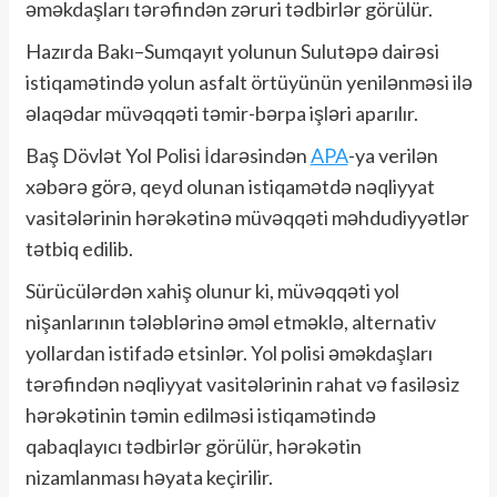
əməkdaşları tərəfindən zəruri tədbirlər görülür.
Hazırda Bakı–Sumqayıt yolunun Sulutəpə dairəsi
istiqamətində yolun asfalt örtüyünün yenilənməsi ilə
əlaqədar müvəqqəti təmir-bərpa işləri aparılır.
Baş Dövlət Yol Polisi İdarəsindən
APA
-ya verilən
xəbərə görə, qeyd olunan istiqamətdə nəqliyyat
vasitələrinin hərəkətinə müvəqqəti məhdudiyyətlər
tətbiq edilib.
Sürücülərdən xahiş olunur ki, müvəqqəti yol
nişanlarının tələblərinə əməl etməklə, alternativ
yollardan istifadə etsinlər. Yol polisi əməkdaşları
tərəfindən nəqliyyat vasitələrinin rahat və fasiləsiz
hərəkətinin təmin edilməsi istiqamətində
qabaqlayıcı tədbirlər görülür, hərəkətin
nizamlanması həyata keçirilir.