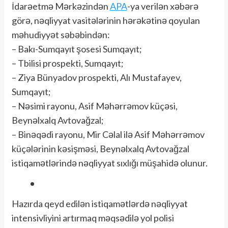
İdarəetmə Mərkəzindən
APA
-ya verilən xəbərə
görə, nəqliyyat vasitələrinin hərəkətinə qoyulan
məhudiyyət səbəbindən:
– Bakı-Sumqayıt şosesi Sumqayıt;
– Tbilisi prospekti, Sumqayıt;
– Ziya Bünyadov prospekti, Alı Mustafayev,
Sumqayıt;
– Nəsimi rayonu, Asif Məhərrəmov küçəsi,
Beynəlxalq Avtovağzal;
– Binəqədi rayonu, Mir Cəlal ilə Asif Məhərrəmov
küçələrinin kəsişməsi, Beynəlxalq Avtovağzal
istiqamətlərində nəqliyyat sıxlığı müşahidə olunur.
Hazırda qeyd edilən istiqamətlərdə nəqliyyat
intensivliyini artırmaq məqsədilə yol polisi