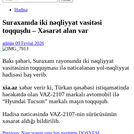
Hadisə
Suraxanıda iki nəqliyyat vasitəsi
toqquşdu – Xəsarət alan var
admin
09 Fevral 2026
Bakı şəhəri, Suraxanı rayonunda iki nəqliyyat
vasitəsinin toqquşması ilə nəticələnən yol-nəqliyyat
hadisəsi baş verib.
xia.az
xəbər verir ki, Türkan qəsəbəsi istiqamətində
hərəkətdə olan VAZ-2107 markalı avtomobil ilə
“Hyundai Tucson” markalı maşın toqquşub.
Hadisə nəticəsində VAZ-2107-nin sürücüsünün
xəsarət aldığı bildirilib.
Post
Previous:
Naxçıvanın yeni baş nazirinin DOSYESİ