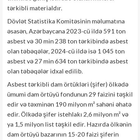
tərkibli materialdır.
Dövlət Statistika Komitəsinin məlumatına
əsasən, Azərbaycana 2023-cü ildə 591 ton
asbest və 30 min 238 ton tərkibində asbest
olan təbəqələr, 2024-cü ildə isə 1 045 ton
asbest və 27 min 634 ton tərkibində asbest
olan təbəqələr idxal edilib.
Asbest tərkibli dam örtükləri (şifer) ölkədə
ümumi dam örtüyü fondunun 29 faizini təşkil
edir və təxminən 190 milyon m² sahəni əhatə
edir. Ölkədə şifer istehlakı 2,6 milyon m² və
ya 1,5 milyon list təşkil edir. Hazırda ölkənin
dam örtüyü bazarının 15-20 faizi şiferin