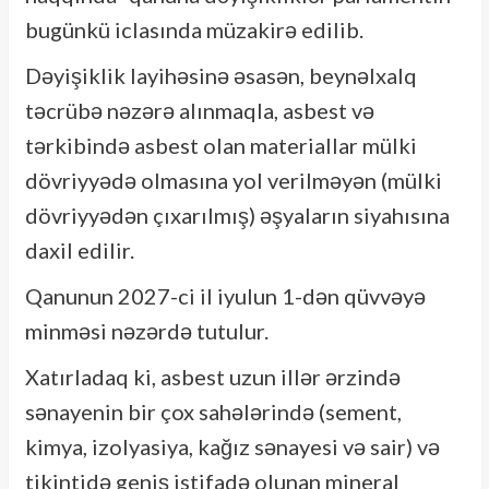
bugünkü iclasında müzakirə edilib.
Dəyişiklik layihəsinə əsasən, beynəlxalq
təcrübə nəzərə alınmaqla, asbest və
tərkibində asbest olan materiallar mülki
dövriyyədə olmasına yol verilməyən (mülki
dövriyyədən çıxarılmış) əşyaların siyahısına
daxil edilir.
Qanunun 2027-ci il iyulun 1-dən qüvvəyə
minməsi nəzərdə tutulur.
Xatırladaq ki, asbest uzun illər ərzində
sənayenin bir çox sahələrində (sement,
kimya, izolyasiya, kağız sənayesi və sair) və
tikintidə geniş istifadə olunan mineral