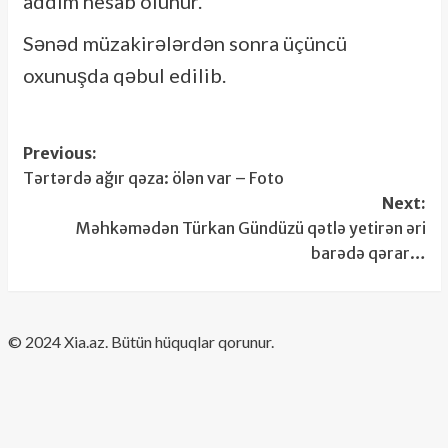
addım hesab olunur.
Sənəd müzakirələrdən sonra üçüncü
oxunuşda qəbul edilib.
Post
Previous:
Tərtərdə ağır qəza: ölən var – Foto
navigation
Next:
Məhkəmədən Türkan Gündüzü qətlə yetirən əri
barədə qərar…
​© 2024 Xia.az. Bütün hüquqlar qorunur.