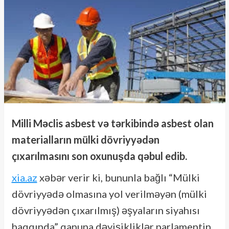
Milli Məclis asbest və tərkibində asbest olan
materialların mülki dövriyyədən
çıxarılmasını son oxunuşda qəbul edib.
xia.az
xəbər verir ki, bununla bağlı “Mülki
dövriyyədə olmasına yol verilməyən (mülki
dövriyyədən çıxarılmış) əşyaların siyahısı
haqqında” qanuna dəyişikliklər parlamentin