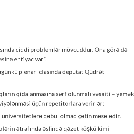
asında ciddi problemlər mövcuddur. Ona görə də
sinə ehtiyac var”.
 bugünkü plenar iclasında deputat Qüdrət
şaqların qidalanmasına sərf olunmalı vəsaiti – yemək
iyələnməsi üçün repetitorlara verirlər:
 universitetlərə qəbul olmaq çətin məsələdir.
lərin ətrafında əslində qəzet köşkü kimi