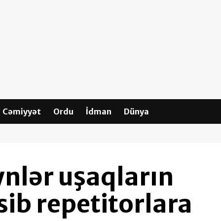
Cəmiyyət
Ordu
İdman
Dünya
ynlər uşaqların
ib repetitorlara