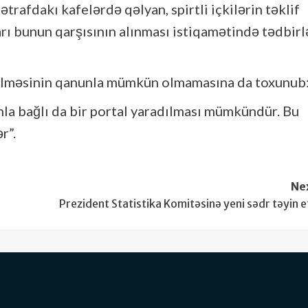
trafdakı kafelərdə qəlyan, spirtli içkilərin təklif
rı bunun qarşısının alınması istiqamətində tədbirl
edilməsinin qanunla mümkün olmamasına da toxunub
nla bağlı da bir portal yaradılması mümkündür. Bu
r”.
Ne
Prezident Statistika Komitəsinə yeni sədr təyin e