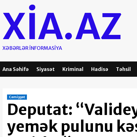
Skip
XIA.AZ
to
content
XƏBƏRLƏR INFORMASIYA
Ana Səhifə
Siyasət
Kriminal
Hadisə
Təhsil
Cəmiyyət
Deputat: “Valide
yemək pulunu kəs