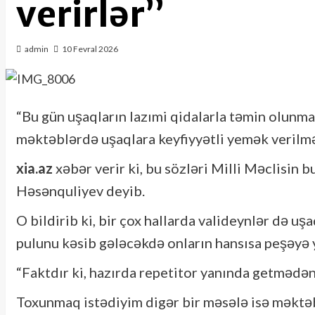
verirlər”
admin
10 Fevral 2026
“Bu gün uşaqların lazımi qidalarla təmin olunm
məktəblərdə uşaqlara keyfiyyətli yemək verilmə
xia.az
xəbər verir ki, bu sözləri Milli Məclisin
Həsənquliyev deyib.
O bildirib ki, bir çox hallarda valideynlər də u
pulunu kəsib gələcəkdə onların hansısa peşəyə y
“Faktdır ki, hazırda repetitor yanında getmədən
Toxunmaq istədiyim digər bir məsələ isə məktəb