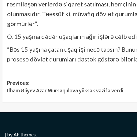
rəsmiləşən yerlərdə siqaret satılması, həmçinin ə
olunmasıdır. Təəssüf ki, müvafiq dövlət qurumla
görmürlər”.
O, 15 yaşına qədər uşaqların ağır işlərə cəlb 
“Bəs 15 yaşına çatan uşaq işi necə tapsın? Bunu
prosesə dövlət qurumları dəstək göstərə bilərlə
Post
Previous:
İlham Əliyev Azər Mursaqulova yüksək vəzifə verdi
navigation
|
by AF themes.