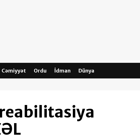
Cəmiyyət
Ordu
İdman
Dünya
reabilitasiya
ZƏL