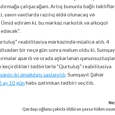
şdırmağa çalışacağam. Artıq bununla bağlı təkliflər
ki, yaxın vaxtlarda razılıq əldə olunacaq və
k. Ümid edirəm ki, bu mərkəz narkotik və alkoqol
 edəcək”.
tuluş” reabilitasiya mərkəzində müalicə alıb. 4
adisədən bir neçə gün sonra məlum oldu ki, Sumqay
rmalar aparıb və orada aşkarlanan qanunsuzluqlar
keçirdikləri tədbirlərlə “Qurtuluş” reabilitasiya
ənin iki əməkdaşı saxlanılıb
. Sumqayıt Şəhər
2 ay 10 gün
həbs qətimkan tədbiri seçilib.
Ne
Qardaşı oğlunu çəkiclə öldürən şəxsə hökm oxu