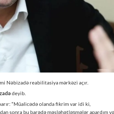
mi Nəbizadə reabilitasiya mərkəzi açır.
izadə
deyib.
arır: “Müalicədə olanda fikrim var idi ki,
ndan sonra bu barədə məsləhətləşmələr apardım v