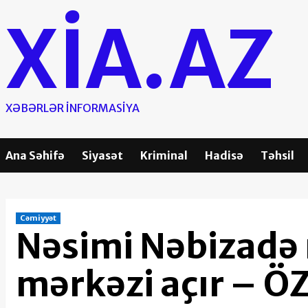
Skip
XIA.AZ
to
content
XƏBƏRLƏR INFORMASIYA
Ana Səhifə
Siyasət
Kriminal
Hadisə
Təhsil
Cəmiyyət
Nəsimi Nəbizadə 
mərkəzi açır – Ö