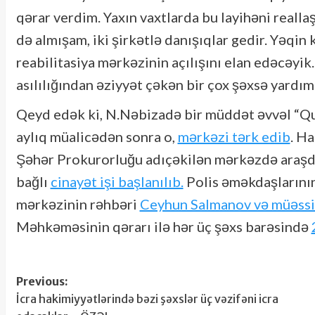
qərar verdim. Yaxın vaxtlarda bu layihəni realla
də almışam, iki şirkətlə danışıqlar gedir. Yəqin 
reabilitasiya mərkəzinin açılışını elan edəcəyi
asılılığından əziyyət çəkən bir çox şəxsə yardım
Qeyd edək ki, N.Nəbizadə bir müddət əvvəl “Qur
aylıq müalicədən sonra o,
mərkəzi tərk edib
. H
Şəhər Prokurorluğu adıçəkilən mərkəzdə araşdı
bağlı
cinayət işi başlanılıb.
Polis əməkdaşlarının 
mərkəzinin rəhbəri
Ceyhun Salmanov və müəssis
Məhkəməsinin qərarı ilə hər üç şəxs barəsində
Post
Previous:
İcra hakimiyyətlərində bəzi şəxslər üç vəzifəni icra
navigation