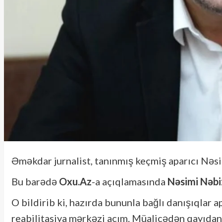
Əməkdar jurnalist, tanınmış keçmiş aparıcı Nəsi
Bu barədə
Oxu.Az
-a açıqlamasında
Nəsimi Nəb
O bildirib ki, hazırda bununla bağlı danışıqlar ap
reabilitasiya mərkəzi açım. Müalicədən qayıda