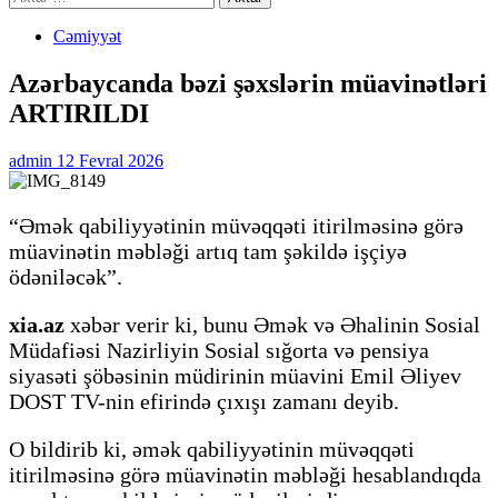
Cəmiyyət
Azərbaycanda bəzi şəxslərin müavinətləri
ARTIRILDI
admin
12 Fevral 2026
“Əmək qabiliyyətinin müvəqqəti itirilməsinə görə
müavinətin məbləği artıq tam şəkildə işçiyə
ödəniləcək”.
xia.az
xəbər verir ki, bunu Əmək və Əhalinin Sosial
Müdafiəsi Nazirliyin Sosial sığorta və pensiya
siyasəti şöbəsinin müdirinin müavini Emil Əliyev
DOST TV-nin efirində çıxışı zamanı deyib.
O bildirib ki, əmək qabiliyyətinin müvəqqəti
itirilməsinə görə müavinətin məbləği hesablandıqda