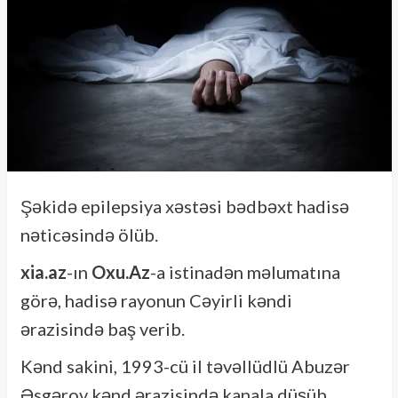
Şəkidə epilepsiya xəstəsi bədbəxt hadisə
nəticəsində ölüb.
xia.az
-ın
Oxu.Az
-a istinadən məlumatına
görə, hadisə rayonun Cəyirli kəndi
ərazisində baş verib.
Kənd sakini, 1993-cü il təvəllüdlü Abuzər
Əsgərov kənd ərazisində kanala düşüb.