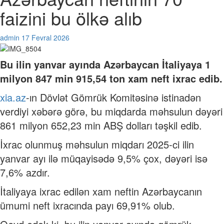
faizini bu ölkə alıb
admin
17 Fevral 2026
Bu ilin yanvar ayında Azərbaycan İtaliyaya 1
milyon 847 min 915,54 ton xam neft ixrac edib.
xia.az
-ın Dövlət Gömrük Komitəsinə istinadən
verdiyi xəbərə görə, bu miqdarda məhsulun dəyəri
861 milyon 652,23 min ABŞ dolları təşkil edib.
İxrac olunmuş məhsulun miqdarı 2025-ci ilin
yanvar ayı ilə müqayisədə 9,5% çox, dəyəri isə
7,6% azdır.
İtaliyaya ixrac edilən xam neftin Azərbaycanın
ümumi neft ixracında payı 69,91% olub.