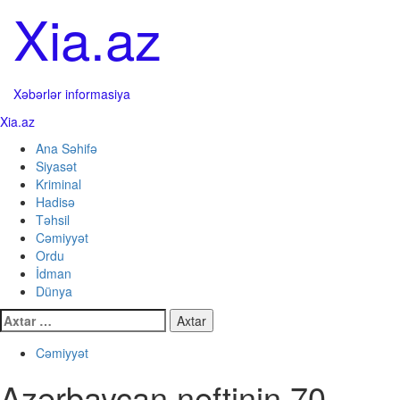
Skip
Xia.az
to
content
Xəbərlər informasiya
Primary
Xia.az
Menu
Ana Səhifə
Siyasət
Kriminal
Hadisə
Təhsil
Cəmiyyət
Ordu
İdman
Dünya
Axtarış:
Cəmiyyət
Azərbaycan neftinin 70