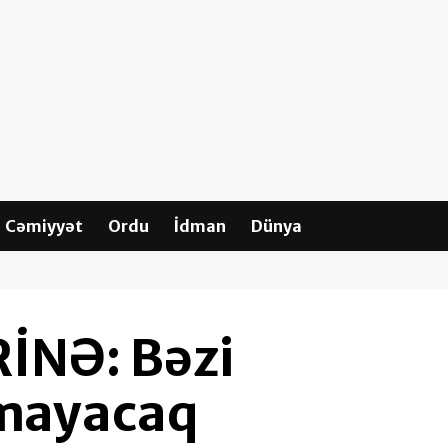
Cəmiyyət
Ordu
İdman
Dünya
İNƏ: Bəzi
lmayacaq