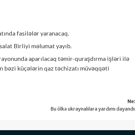
atında fasilələr yaranacaq.
salat Birliyi məlumat yayıb.
ayonunda aparılacaq təmir-quraşdırma işləri ilə
ən bəzi küçələrin qaz təchizatı müvəqqəti
Ne
Bu ölkə ukraynalılara yardımı dayandı