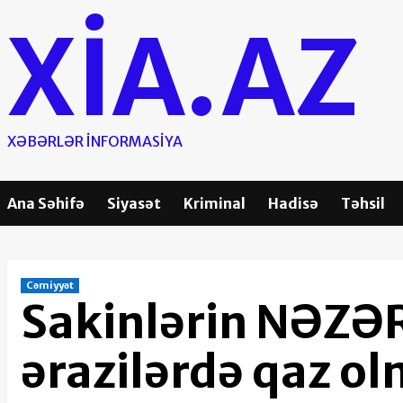
Skip
XIA.AZ
to
content
XƏBƏRLƏR INFORMASIYA
Ana Səhifə
Siyasət
Kriminal
Hadisə
Təhsil
Cəmiyyət
Sakinlərin NƏZƏR
ərazilərdə qaz o