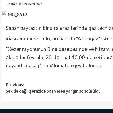
admin
19 Fevral 2026
Sabah paytaxtın bir sıra ərazilərində qaz təchiz
xia.az
xəbər verir ki, bu barədə “Azəriqaz” İsteh
“Xəzər rayonunun Binə qəsəbəsində və Nizami r
əlaqədar fevralın 20-də, saat 10:00-dan etibar
dayandırılacaq”, – məlumatda qeyd olunub.
Post
Previous:
Şəkidə dağlıq ərazidə baş verən yanğın söndürüldü
navigation